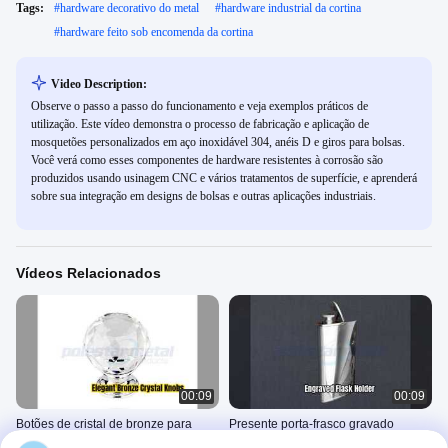
Tags:
#
hardware decorativo do metal
#
hardware industrial da cortina
#
hardware feito sob encomenda da cortina
Video Description:
Observe o passo a passo do funcionamento e veja exemplos práticos de
utilização. Este vídeo demonstra o processo de fabricação e aplicação de
mosquetões personalizados em aço inoxidável 304, anéis D e giros para bolsas.
Você verá como esses componentes de hardware resistentes à corrosão são
produzidos usando usinagem CNC e vários tratamentos de superfície, e aprenderá
sobre sua integração em designs de bolsas e outras aplicações industriais.
Vídeos Relacionados
00:09
00:09
Botões de cristal de bronze para
Presente porta-frasco gravado
gabinete atualizam sua cozinha
personalizado