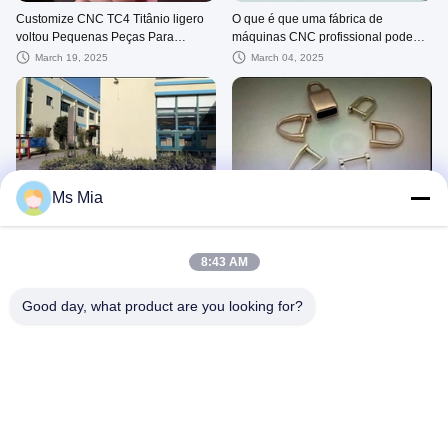
Customize CNC TC4 Titânio ligero
O que é que uma fábrica de
voltou Pequenas Peças Para
máquinas CNC profissional pode
Controlador Bluetooth
fazer?
March 19, 2025
March 04, 2025
02:47
00:08
Ms Mia
Visita à fábrica
Ferragens de metal personalizadas
com polimento espelhado, alta
November 04, 2024
precisão e anti-ferrugem
October 15, 2020
8:43 AM
Good day, what product are you looking for?
00:10
00:08
Hardware de Metal Personalizado
Ferragens de Metal Personalizadas
Profissional Polido Anti-Corrosão
Polidas Aço Inoxidável Alta Precisão
October 15, 2020
October 15, 2020