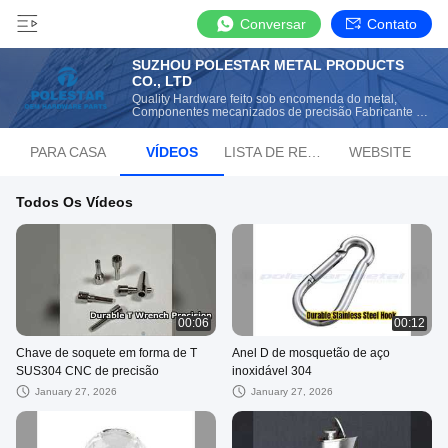
Conversar
Contato
SUZHOU POLESTAR METAL PRODUCTS
CO., LTD
Quality Hardware feito sob encomenda do metal,
Componentes mecanizados de precisão Fabricante da
China
PARA CASA
VÍDEOS
LISTA DE REPRODUÇÃO
WEBSITE
Todos Os Vídeos
00:06
00:12
Chave de soquete em forma de T
Anel D de mosquetão de aço
SUS304 CNC de precisão
inoxidável 304
January 27, 2026
January 27, 2026