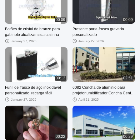
00:09
00:09
Botões de cristal de bronze para
Presente porta-frasco gravado
gabinete atualizam sua cozinha
personalizado
January 27, 2026
January 27, 2026
00:12
02:51
Funil de frasco de aço inoxidável
6082 Concha de alumínio para
personalizado, recarga fácil
projetor umidificador Concha Centro
de usinagem CNC Serviço
January 27, 2026
April 21, 2025
00:22
00:29