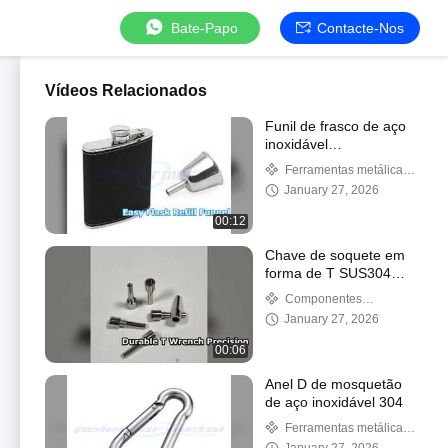
Bate-Papo
Contacte-Nos
Vídeos Relacionados
Funil de frasco de aço
inoxidável
personalizado, recarga
Ferramentas metálicas
fácil
personalizadas
January 27, 2026
00:12
Chave de soquete em
forma de T SUS304
CNC de precisão
Componentes
mecanizados de precisão
January 27, 2026
00:06
Anel D de mosquetão
de aço inoxidável 304
Ferramentas metálicas
personalizadas