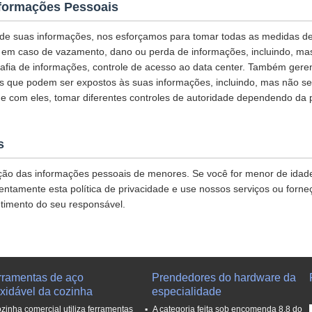
nformações Pessoais
 de suas informações, nos esforçamos para tomar todas as medidas d
 em caso de vazamento, dano ou perda de informações, incluindo, mas
fia de informações, controle de acesso ao data center. Também gere
os que podem ser expostos às suas informações, incluindo, mas não se 
de com eles, tomar diferentes controles de autoridade dependendo da 
s
ção das informações pessoais de menores. Se você for menor de idad
entamente esta política de privacidade e use nossos serviços ou forn
timento do seu responsável.
rramentas de aço
Prendedores do hardware da
oxidável da cozinha
especialidade
ozinha comercial utiliza ferramentas
A categoria feita sob encomenda 8,8 do