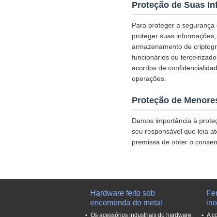
Proteção de Suas I
Para proteger a segurança
proteger suas informações,
armazenamento de criptogra
funcionários ou terceirizad
acordos de confidencialida
operações.
Proteção de Menore
Damos importância à prote
seu responsável que leia at
premissa de obter o consen
Hardware feito sob
Fe
encomenda do metal
in
Os acessórios industriais do hardware
A c