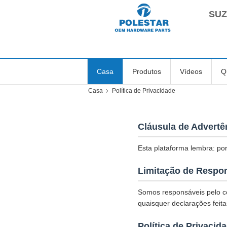
SUZ
Casa
Produtos
Vídeos
Q
Casa
Política de Privacidade
Cláusula de Advertê
Esta plataforma lembra: por
Limitação de Respo
Somos responsáveis pelo co
quaisquer declarações feita
Política de Privacid