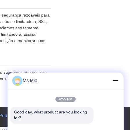
e segurança razoáveis para
 não se limitando a, SSL,
nciamos estritamente
limitando a, assinar
posição e monitorar suas
e, sugerimos que peça ao
eça informações a nós sob a
Ms Mia
4:55 PM
Good day, what product are you looking 
Pedir um orçamento
for?