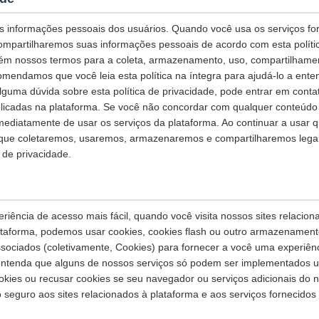
 informações pessoais dos usuários. Quando você usa os serviços for
mpartilharemos suas informações pessoais de acordo com esta polític
ntém nossos termos para a coleta, armazenamento, uso, compartilhame
mendamos que você leia esta política na íntegra para ajudá-lo a ent
alguma dúvida sobre esta política de privacidade, pode entrar em cont
licadas na plataforma. Se você não concordar com qualquer conteúdo d
imediatamente de usar os serviços da plataforma. Ao continuar a usar 
 que coletaremos, usaremos, armazenaremos e compartilharemos lega
 de privacidade.
iência de acesso mais fácil, quando você visita nossos sites relacion
lataforma, podemos usar cookies, cookies flash ou outro armazenamento
ssociados (coletivamente, Cookies) para fornecer a você uma experiênc
 entenda que alguns de nossos serviços só podem ser implementados 
ookies ou recusar cookies se seu navegador ou serviços adicionais do
 seguro aos sites relacionados à plataforma e aos serviços fornecidos