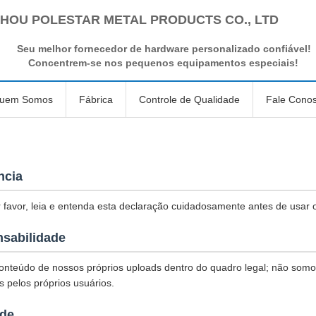
HOU POLESTAR METAL PRODUCTS CO., LTD
Seu melhor fornecedor de hardware personalizado confiável!
Concentrem-se nos pequenos equipamentos especiais!
uem Somos
Fábrica
Controle de Qualidade
Fale Cono
ncia
 favor, leia e entenda esta declaração cuidadosamente antes de usar o
nsabilidade
nteúdo de nossos próprios uploads dentro do quadro legal; não somo
s pelos próprios usuários.
ade