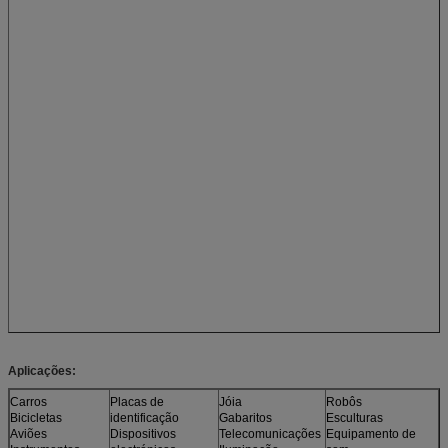
Aplicações:
Carros
Placas de
Jóia
Robôs
Bicicletas
identificação
Gabaritos
Esculturas
Aviões
Dispositivos
Telecomunicações
Equipamento de