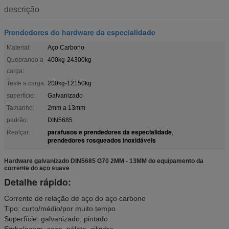
descrição
Prendedores do hardware da especialidade
Material:
Aço Carbono
Quebrando a
400kg-24300kg
carga:
Teste a carga:
200kg-12150kg
superfície:
Galvanizado
Tamanho:
2mm a 13mm
padrão:
DIN5685
parafusos e prendedores da especialidade
Realçar:
,
prendedores rosqueados inoxidáveis
Hardware galvanizado DIN5685 G70 2MM - 13MM do equipamento da
corrente do aço suave
Detalhe rápido:
Corrente de relação de aço do aço carbono
Tipo: curto/médio/por muito tempo
Superfície: galvanizado, pintado
Embalagem: saco, pálete, cilindro