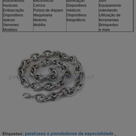
Instrumentos
electrónicos
Iluminação
som
musicais
Cercos
Dispositivos
Equipamento
Embarcação
Pulsos de disparo
médicos
ostentando
Dispositivos
Maquinaria
Dispositivos
Utilização de
ópticos
Motores
fotográficos
ferramentas
Sensores
Mobília
Brinquedos
Modelos
e mais
parafusos e prendedores da especialidade
Etiquetas:
,