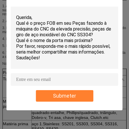
1. A corrente da liga é projetada e fabricada para o desempenho e o uso
superiores. Pode withstand fácil mais, lifitng da carga da abrasão
resistance.greater pelo tamanho e é mais clara segurar para a aplicação.
2. Aço de liga material, tratado caloroso e prova testados
3. Minimize a operação do tempo ocioso da máquina e um recore ultrapassado
mais durável da segurança
4. Fator de segurança: minuto 4
5. Padrão de Surfacture: ISO, EN, RUÍDO e assim por diante
6. Tratamento de superfície: auto-cor, lustro, revestimento plástico, galvanizada
a quente, electrogalvanizados, etc.
Nosso serviço do OEM:
Padrão
DIN/ISO/ANSI/GB
Tipo principal
Liso, bandeja de JIS, Oval, círculo, emperramento,
I.HD, soldador, PF.HD, botão, queijo
O Fillister, Ansi.Pan, arruela da bandeja, recortou
Hex.washer.
Submeter
Motoristas do
Phillips, entalhado, Phillips/entalhe, Seis-Lóbulo,
parafuso
Suqare, cruzado, Y-tipo, Pozidriv
quadrado-entalhe, Phillips/quadrado, triângulo,
Dobro-v, Tri asa, chave inglesa, Clutch.etc
Matéria prima
aço 1.Stainless: SS201, SS303, SS304, SS316,
SS410, SS420