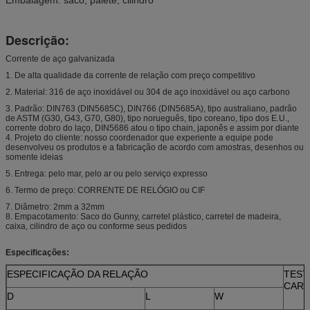
Descrição:
Corrente de aço galvanizada
1. De alta qualidade da corrente de relação com preço competitivo
2. Material: 316 de aço inoxidável ou 304 de aço inoxidável ou aço carbono
3. Padrão: DIN763 (DIN5685C), DIN766 (DIN5685A), tipo australiano, padrão
de ASTM (G30, G43, G70, G80), tipo norueguês, tipo coreano, tipo dos E.U.,
corrente dobro do laço, DIN5686 atou o tipo chain, japonês e assim por diante
4. Projeto do cliente: nosso coordenador que experiente a equipe pode
desenvolveu os produtos e a fabricação de acordo com amostras, desenhos ou
somente ideias
5. Entrega: pelo mar, pelo ar ou pelo serviço expresso
6. Termo de preço: CORRENTE DE RELÓGIO ou CIF
7. Diâmetro: 2mm a 32mm
8. Empacotamento: Saco do Gunny, carretel plástico, carretel de madeira,
caixa, cilindro de aço ou conforme seus pedidos
Especificações:
ESPECIFICAÇÃO DA RELAÇÃO
TEST
CAR
D
L
W