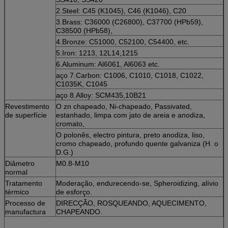
2.Steel: C45 (K1045), C46 (K1046), C20
3.Brass: C36000 (C26800), C37700 (HPb59),
C38500 (HPb58),
4.Bronze: C51000, C52100, C54400, etc.
5.Iron: 1213, 12L14,1215
6.Aluminum: Al6061, Al6063 etc.
aço 7.Carbon: C1006, C1010, C1018, C1022,
C1035K, C1045
aço 8.Alloy: SCM435,10B21
Revestimento
O zn chapeado, Ni-chapeado, Passivated,
de superfície
estanhado, limpa com jato de areia e anodiza,
cromato,
O polonês, electro pintura, preto anodiza, liso,
cromo chapeado, profundo quente galvaniza (H. o
D.G.)
Diâmetro
M0.8-M10
normal
Tratamento
Moderação, endurecendo-se, Spheroidizing, alívio
térmico
de esforço.
Processo de
DIRECÇÃO, ROSQUEANDO, AQUECIMENTO,
manufactura
CHAPEANDO.