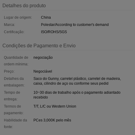
Detalhes do produto
Lugar de origem:
China
Marca:
Polestar/According to customer's demand
Certificação:
ISO/ROHS/SGS
Condições de Pagamento e Envio
Quantidade de
negociação
ordem mínima:
Preço:
Negociável
Detalhes da
Saco do Gunny, carretel plástico, carretel de madeira,
caixa, cilindro de aço ou conforme seus pedid
embalagem:
Tempo de
10~30 dias de trabalho após o pagamento adiantado
recebido
entrega:
Termos de
T/T, L/C ou Western Union
pagamento:
Habilidade da
PCes 3,000K pelo mês
fonte: