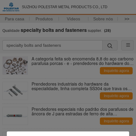
SUZHOU POLESTAR METAL PRODUCTS CO., LTD
Para casa
Produtos
Vídeos
Sobre nós
>>
specialty bolts and fasteners
Qualidade
supplier.
(28)
A categoria feita sob encomenda 8,8 do aço carbono
parafusa porcas - e - prendedores do hardware dos
parafusos
Inquérito agora
Prendedores industriais do hardware da
especialidade, linha completa SS304 que trava os
parafusos do encabeçamento
Inquérito agora
Prendedores especiais não padrão dos parafusos de
âncora de J para estradas de ferro de alta
velocidade
Inquérito agora
O OEM anodizou os parafusos Torx Titanium/que