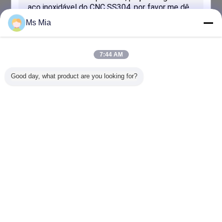
Ms Mia
7:44 AM
Good day, what product are you looking for?
Submeter
Mude a língua
Portuguese
Casa
|
Sobre nós
|
Contacte-nos
|
Mapa do Site
|
Privacy Policy
Opinião do Desktop
Copyright © 2015 - 2026 SUZHOU POLESTAR METAL PRODUCTS CO., LTD.