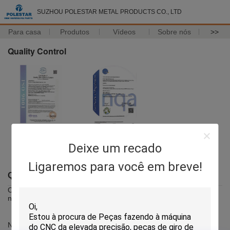
SUZHOU POLESTAR METAL PRODUCTS CO., LTD
Para casa
Produtos
Vídeos
Sobre nós
>>
Quality Control
ISO9001: 2015
IATF 16949:2016
Deixe um recado
Ligaremos para você em breve!
QC Profile
O mercado é o alvo de uma empresa, e a qualidade é o valor do
núcleo de nosso negócio.
Nós temos o sistema de qualidade restrito: