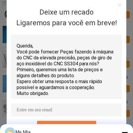
CNC de aço inoxidável da precisão das peças que
faz à máquina para o conector industrial
Deixe um recado
Fale Conosco
Ligaremos para você em breve!
CNC aprovado da precisão do ISO 9001 que faz à
máquina para as peças mecânicas do hardware
Fale Conosco
CNC da precisão do equipamento da maquinaria
que faz à máquina as peças de metal de anodização
duras do chapeamento de cromo
Fale Conosco
Giro fazendo à máquina de aço inoxidável/do cobre
precisão do CNC para o eixo do carro
Fale Conosco
A motocicleta do hardware/auto peças de trituração
do CNC passa o giro de chapear fazer à máquina do
CNC
Fale Conosco
A precisão do CNC do hardware girou o CNC
Submeter
lustrado as peças que gira e que mói
Ms Mia