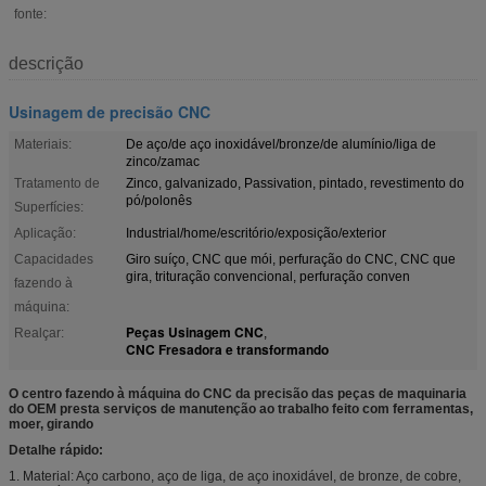
fonte:
descrição
Usinagem de precisão CNC
Materiais:
De aço/de aço inoxidável/bronze/de alumínio/liga de
zinco/zamac
Tratamento de
Zinco, galvanizado, Passivation, pintado, revestimento do
pó/polonês
Superfícies:
Aplicação:
Industrial/home/escritório/exposição/exterior
Capacidades
Giro suíço, CNC que mói, perfuração do CNC, CNC que
gira, trituração convencional, perfuração conven
fazendo à
máquina:
Peças Usinagem CNC
Realçar:
,
CNC Fresadora e transformando
O centro fazendo à máquina do CNC da precisão das peças de maquinaria
do OEM presta serviços de manutenção ao trabalho feito com ferramentas,
moer, girando
Detalhe rápido:
1. Material: Aço carbono, aço de liga, de aço inoxidável, de bronze, de cobre,