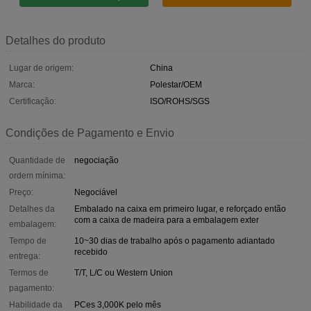
Detalhes do produto
Lugar de origem:
China
Marca:
Polestar/OEM
Certificação:
ISO/ROHS/SGS
Condições de Pagamento e Envio
Quantidade de
negociação
ordem mínima:
Preço:
Negociável
Detalhes da
Embalado na caixa em primeiro lugar, e reforçado então
com a caixa de madeira para a embalagem exter
embalagem:
Tempo de
10~30 dias de trabalho após o pagamento adiantado
recebido
entrega:
Termos de
T/T, L/C ou Western Union
pagamento:
Habilidade da
PCes 3,000K pelo mês