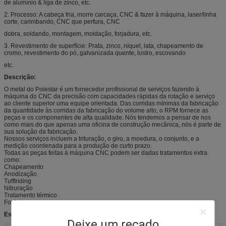
de alumínio & liga de zinco, etc.
2. Processo: A cabeça fria, morre carcaça, CNC & fazer à máquina, laser/linha
corte, carimbando, CNC que perfura, CNC
dobra, soldando, montagem, moldação, forjadura, etc.
3. Revestimento de superfície: Prata, zinco, níquel, lata, chapeamento de
cromo, revestimento do pó, galvanizada quente, lustro, escovando
etc.
Descrição:
O metal do Polestar é um fornecedor profissional de serviços fazendo à
máquina do CNC da precisão com capacidades rápidas da rotação e serviço
ao cliente superior uma equipe orientada. Das corridas mínimas da fabricação
da quantidade às corridas da fabricação do volume alto, o RPM fornece as
peças e os componentes de alta qualidade. Nós tendemos a pensar de nos
como mais do que apenas uma oficina de construção mecânica, nós é parte de
sua solução da fabricação.
Nossos serviços incluem a trituração, o giro, a moedura, o conjunto, e a
medição coordenada para a produção de curto prazo.
Todas as peças feitas à máquina CNC podem ser dadas tratamentos extra
como:
Chapeamento
Anodização
Tufftriding
Nitruração
Tratamento térmico
Fosfatar
Especificações:
Deixe um recado