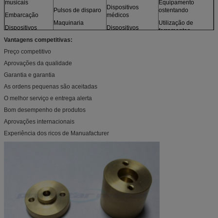
musicais
Equipamento
Dispositivos
Pulsos de disparo
ostentando
Embarcação
médicos
Maquinaria
Utilização de
Dispositivos
Dispositivos
ferramentas
ópticos
Motores
fotográficos
Vantagens competitivas:
Brinquedos
Sensores
Mobília
Preço competitivo
e mais
Modelos
Aprovações da qualidade
Garantia e garantia
As ordens pequenas são aceitadas
O melhor serviço e entrega alerta
Bom desempenho de produtos
Aprovações internacionais
Experiência dos ricos de Manuafacturer