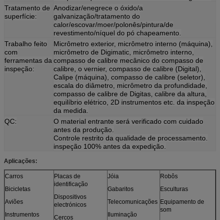
Tratamento de
Anodizar/enegrece o óxido/a
superfície:
galvanização/tratamento do
calor/escovar/moer/polonês/pintura/de
revestimento/níquel do pó chapeamento.
Trabalho feito
Micrômetro exterior, micrômetro interno (máquina),
com
micrômetro de Digimatic, micrômetro interno,
ferramentas da
compasso de calibre mecânico do compasso de
inspeção:
calibre, o vernier, compasso de calibre (Digital),
Calipe (máquina), compasso de calibre (seletor),
escala do diâmetro, micrômetro da profundidade,
compasso de calibre de Digitas, calibre da altura,
equilíbrio elétrico, 2D instrumentos etc. da inspeção
da medida.
QC:
O material entrante será verificado com cuidado
antes da produção.
Controle restrito da qualidade de processamento.
inspeção 100% antes da expedição.
Aplicações:
Carros
Placas de
Jóia
Robôs
identificação
Bicicletas
Gabaritos
Esculturas
Dispositivos
Aviões
Telecomunicações
Equipamento de
electrónicos
som
Instrumentos
Iluminação
Cercos