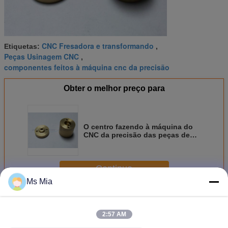
CNC Fresadora e transformando
Etiquetas:
,
Peças Usinagem CNC
,
componentes feitos à máquina cnc da precisão
Obter o melhor preço para
O centro fazendo à máquina do
CNC da precisão das peças de
maquinaria do OEM presta
serviços de manutenção ao
trabalho feito com ferramentas,
Continue
moer, girando
Ms Mia
Usinagem de precisão CNC
Mais
2:57 AM