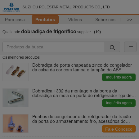
SUZHOU POLESTAR METAL PRODUCTS CO., LTD
Para casa
Produtos
Vídeos
Sobre nós
>>
dobradiça de frigorífico
Qualidade
supplier.
(19)
Os melhores produtos
Dobradiça de porta chapeada zinco do congelador
da caixa da cor com tampa e tampão do ABS
Inquérito agora
Dobradiça 1332 da montagem da borda da
dobradiça da mola da porta do refrigerador liga de
zinco
Inquérito agora
Punhos do congelador e do refrigerador da tração
da porta do armazenamento frio, acessórios do
refrigerador
Fale Conosco