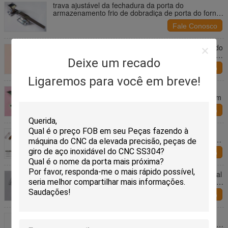
trava ajustável da fechadura da porta do
armazenamento frio de dobradiça de porta do forno
do punho do congelador do comprimento de 160mm
Fale Conosco
armazenamento frio da dobradiça do refrigerador do
comprimento de 230mm e punho da tração da porta
Deixe um recado
do forno
Fale Conosco
Ligaremos para você em breve!
de aço inoxidável lustrado espelho dos puxadores
da porta do refrigerador do comprimento de 145mm
Fale Conosco
Dobradiça chapeada Chrome escovada do
refrigerador da armação de aço com tampa branca
do ABS
Fale Conosco
Trava à prova de som selada do caminhão industrial
de armazenamento frio da dobradiça do refrigerador
da tração da porta
Fale Conosco
Tratamento de superfície do zinco das dobradiças
de porta do congelador de refrigerador do equilíbrio