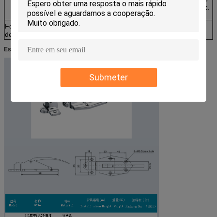
de calibre, o medidor da passagem, o medidor etc.
da passagem.
Formato do
Pdf, dwg, etc.
desenho
Especificações:
Submeter