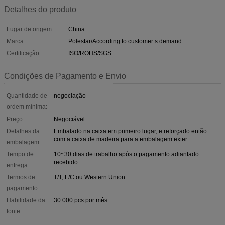
Detalhes do produto
Lugar de origem:
China
Marca:
Polestar/According to customer’s demand
Certificação:
ISO/ROHS/SGS
Condições de Pagamento e Envio
Quantidade de
negociação
ordem mínima:
Preço:
Negociável
Detalhes da
Embalado na caixa em primeiro lugar, e reforçado então
com a caixa de madeira para a embalagem exter
embalagem:
Tempo de
10~30 dias de trabalho após o pagamento adiantado
recebido
entrega:
Termos de
T/T, L/C ou Western Union
pagamento:
Habilidade da
30.000 pcs por mês
fonte: