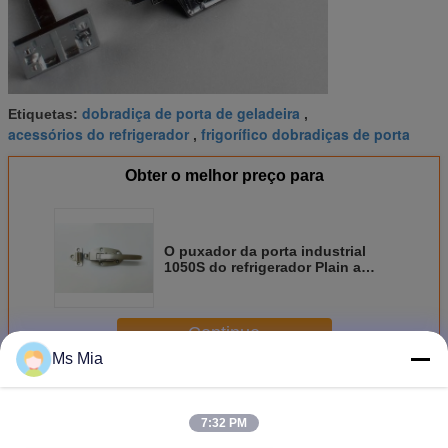
dobradiça de porta de geladeira
Etiquetas:
,
acessórios do refrigerador
frigorífico dobradiças de porta
,
Obter o melhor preço para
O puxador da porta industrial
1050S do refrigerador Plain a
trava de superfície 5" da
montagem Zamac
Continue
Ms Mia
Dobradiça de frigorífico
Mais
7:32 PM