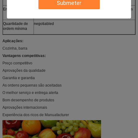
Submeter
Empacotamento
as caixas, o caso de madeira ou o caso plástico dependem
do pedido do cliente
Quantidade de
negotiabled
ordem mínima
Aplicações:
Cozinha, barra
Vantagens competitivas:
Preço competitivo
Aprovações da qualidade
Garantia e garantia
As ordens pequenas são aceitadas
O melhor serviço e entrega alerta
Bom desempenho de produtos
Aprovações internacionais
Experiência dos ricos de Manuafacturer