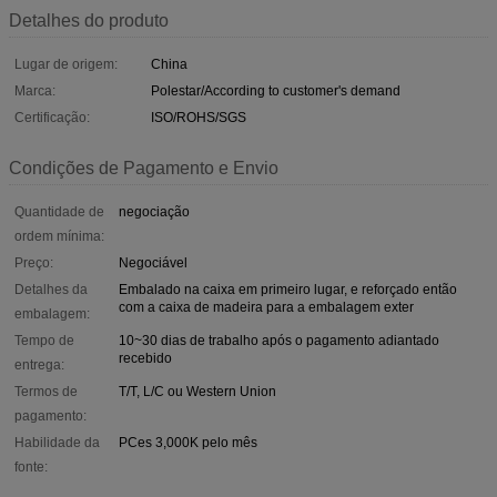
Detalhes do produto
Lugar de origem:
China
Marca:
Polestar/According to customer's demand
Certificação:
ISO/ROHS/SGS
Condições de Pagamento e Envio
Quantidade de
negociação
ordem mínima:
Preço:
Negociável
Detalhes da
Embalado na caixa em primeiro lugar, e reforçado então
com a caixa de madeira para a embalagem exter
embalagem:
Tempo de
10~30 dias de trabalho após o pagamento adiantado
recebido
entrega:
Termos de
T/T, L/C ou Western Union
pagamento:
Habilidade da
PCes 3,000K pelo mês
fonte: