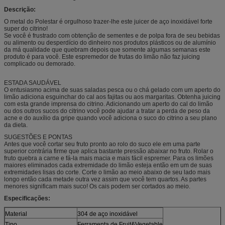
Descrição:
O metal do Polestar é orgulhoso trazer-lhe este juicer de aço inoxidável forte
super do citrino!
Se você é frustrado com obtenção de sementes e de polpa fora de seu bebidas
ou alimento ou desperdício do dinheiro nos produtos plásticos ou de alumínio
da má qualidade que quebram depois que somente algumas semanas este
produto é para você. Este espremedor de frutas do limão não faz juicing
complicado ou demorado.
ESTADA SAUDÁVEL
O entusiasmo acima de suas saladas pesca ou o chá gelado com um aperto do
limão adiciona esguinchar do cal aos fajitas ou aos margaritas. Obtenha juicing
com esta grande imprensa do citrino. Adicionando um aperto do cal do limão
ou dos outros sucos do citrino você pode ajudar a tratar a perda de peso da
acne e do auxílio da gripe quando você adiciona o suco do citrino a seu plano
da dieta.
SUGESTÕES E PONTAS
Antes que você cortar seu fruto pronto ao rolo do suco ele em uma parte
superior contrária firme que aplica bastante pressão abaixar no fruto. Rolar o
fruto quebra a carne e fá-la mais macia e mais fácil espremer. Para os limões
maiores eliminados cada extremidade do limão esteja então em um de suas
extremidades lisas do corte. Corte o limão ao meio abaixo de seu lado mais
longo então cada metade outra vez assim que você tem quartos. As partes
menores significam mais suco! Os cais podem ser cortados ao meio.
Especificações:
Material
304 de aço inoxidável
Tipo
Ferramenta de Fruit&Vegetable