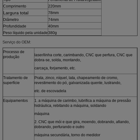
Comprimento
220mm
Largura total
78mm
Diâmetro
74mm
Profundidade
40mm
Peso líquido pela unidade
380g
Serviço do OEM:
Processo de
laser/linha corte, carimbando, CNC que perfura, CNC que
produção
dobra-se, solda, montando,
carcaça, forjamento, etc.
Tratamento de
Prata, zinco, níquel, lata, chapeamento de cromo,
superfície
revestimento do pó, galvanizada quente, lustrando,
etc. de escovadela
Equipamentos
1. a máquina de carimbo, lubrifica a máquina de pressão
hidráulica, rebitando a máquina, soldando
máquina
2. CNC que mói e que gira, moendo, dobrando, afiando,
dobrando, perfurando e outro
máquina secundária, torno do medidor