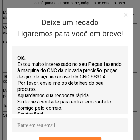
3. máquina do Linha-corte, máquina de corte do laser
Material
de aço inoxidável, de alumínio, de cobre, de bronze, zinco,
disponível
bronze, aço carbono etc.
Deixe um recado
Certificados
GV, CE, ROHS, ISO9001-2008
Ligaremos para você em breve!
approched
Características
1. projeto personalizado
2. ordem pequena aceitada
3. amostras grátis fornecidas
4. preço competitivo de alta qualidade
Termo de
CORRENTE DE RELÓGIO, CFR, CIF, EXW
comércio
Método do
T/T, L/C, Paypal, Western Union
pagamento
Tempo de entrega
7-10 dias ou dependem de sua quantidade da ordem
Serviço
1. resposta alerta
2. entrega rápida
3. 24 serviços pós-vendas da hora
4. cada mês a produção pode alcançar 600.000 PCes