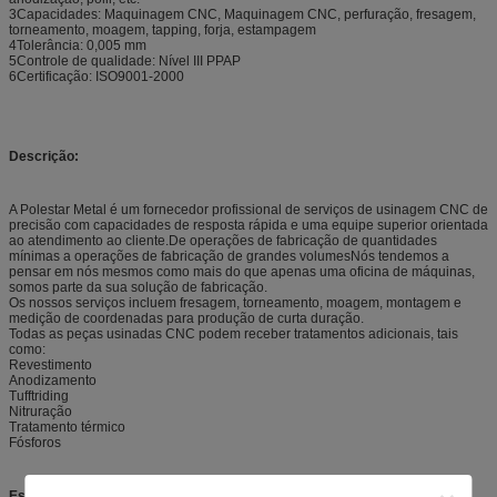
3Capacidades: Maquinagem CNC, Maquinagem CNC, perfuração, fresagem,
torneamento, moagem, tapping, forja, estampagem
4Tolerância: 0,005 mm
5Controle de qualidade: Nível III PPAP
6Certificação: ISO9001-2000
Descrição:
A Polestar Metal é um fornecedor profissional de serviços de usinagem CNC de
precisão com capacidades de resposta rápida e uma equipe superior orientada
ao atendimento ao cliente.De operações de fabricação de quantidades
mínimas a operações de fabricação de grandes volumesNós tendemos a
pensar em nós mesmos como mais do que apenas uma oficina de máquinas,
somos parte da sua solução de fabricação.
Os nossos serviços incluem fresagem, torneamento, moagem, montagem e
medição de coordenadas para produção de curta duração.
Todas as peças usinadas CNC podem receber tratamentos adicionais, tais
como:
Revestimento
Anodizamento
Tufftriding
Nitruração
Tratamento térmico
Fósforos
Especificações: