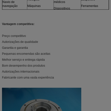
Navio de
médicos
navegação
Máquinas
Ferramentas
Dispositivos
Dispositivos
Motores
fotográficos
Jogos
ópticos
Mobiliário
e mais
Sensores
Vantagem competitiva:
Modelos
Preço competitivo
Autorizações de qualidade
Garantia e garantia
Pequenas encomendas são aceitas
Melhor serviço e entrega rápida
Bom desempenho dos produtos
Autorizações internacionais
Fabricante com uma vasta experiência