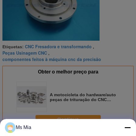
CNC Fresadora e transformando
Etiquetas:
,
Peças Usinagem CNC
,
componentes feitos à máquina cnc da precisão
Obter o melhor preço para
A motocicleta do hardware/auto
peças de trituração do CNC
passa o giro de chapear fazer à
máquina do CNC
Continue
Ms Mia