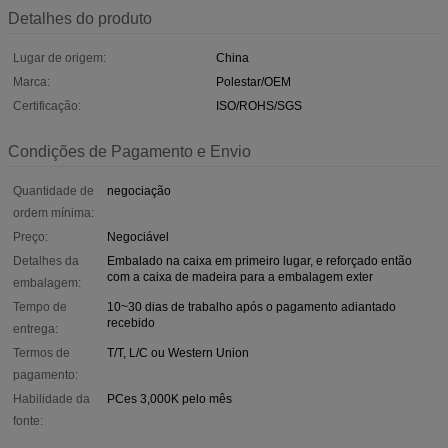
Detalhes do produto
Lugar de origem:
China
Marca:
Polestar/OEM
Certificação:
ISO/ROHS/SGS
Condições de Pagamento e Envio
Quantidade de
negociação
ordem mínima:
Preço:
Negociável
Detalhes da
Embalado na caixa em primeiro lugar, e reforçado então
com a caixa de madeira para a embalagem exter
embalagem:
Tempo de
10~30 dias de trabalho após o pagamento adiantado
recebido
entrega:
Termos de
T/T, L/C ou Western Union
pagamento:
Habilidade da
PCes 3,000K pelo mês
fonte: