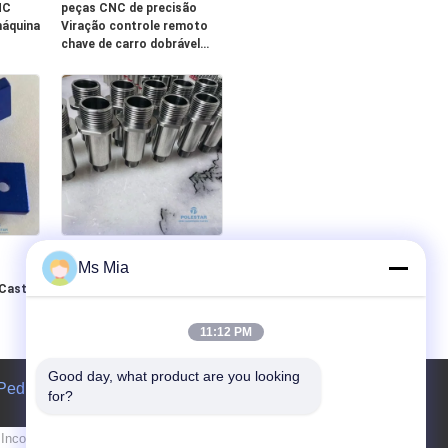
NC
peças CNC de precisão
máquina
Viração controle remoto
chave de carro dobrável
o
remover pin SUS303
a
Chemcial polido
SUS316 Componentes de
Ms Mia
precisão de aço inoxidável
 Cast
Filamento externo Pagoda
articulação CNC Mecânica
zado
Conector virado para
11:12 PM
bastão de bomba de
combustível
Good day, what product are you looking 
Pedir um orçamento
for?
Envie