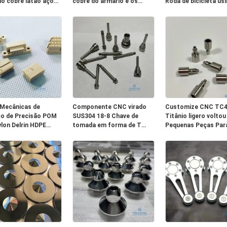
io cobre latão aço
cobre do armário e os
Roda de bicicleta us
vel
punhos da tração da barra
para modificação
do armário de cozinha dos
botões
Mecânicas de
Componente CNC virado
Customize CNC TC
co de Precisão POM
SUS304 18-8 Chave de
Titânio ligero voltou
lon Delrin HDPE
tomada em forma de T
Pequenas Peças Par
rbonato PTFE PP
com mármore anti-
Controlador Blueto
descolamento