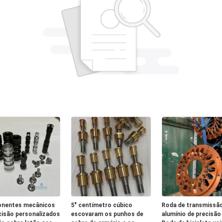
nentes mecânicos
5" centímetro cúbico
Roda de transmissã
cisão personalizados
escovaram os punhos de
alumínio de precisã