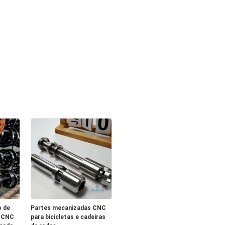
o de
Partes mecanizadas CNC
o CNC
para bicicletas e cadeiras