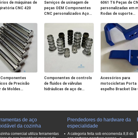
rios de máquinas de
Serviços de usinagem de
6061 T6 Peças de C
iratória CNC 420
peças OEM Componentes
personalizadas em 
CNC personalizados Aço
Rodas de suporte
Alumínio Latão Titânio
giratórias de alumíni
Plástico
Anodizantes de prat
brilhante
 Componentes
Componentes de controlo
Acessórios para
cos de Precisão
de fluidos de válvulas
motocicletas Porta
r de Moldes
hidráulicas de aço de
espelho Bracket Die
rios Pin CNC
máquinas CNC 40Cr
CNC Machined Parts
nentes de Torção
42CrMo 20CrMnTi SUJ2
Alumínio Azul Anodi
rramentas de aço
Prendedores do hardware da
oxidável da cozinha
especialidade
ozinha comercial utiliza ferramentas
A categoria feita sob encomenda 8,8 do