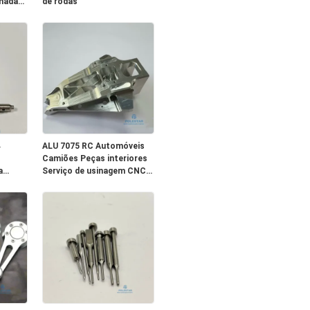
inada
de rodas
4
ALU 7075 RC Automóveis
Camiões Peças interiores
a
Serviço de usinagem CNC
oth
Prata Preto Anodizado