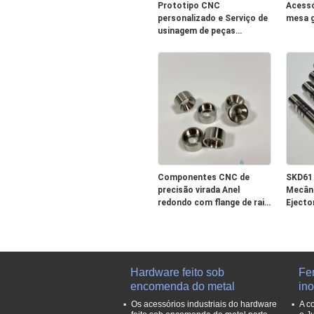
Prototipo CNC
Acessó
personalizado e Serviço de
mesa g
usinagem de peças
Ferramentas de
engrenagem com plástico
metálico
Componentes CNC de
SKD61
precisão virada Anel
Mecâni
redondo com flange de raio
Ejecto
CNC 17-4PH Peças de aço
Acessó
inoxidável revestidas de
Compo
níquel
de Aço
Hardware feito sob
Fe
encomenda do metal
in
Os acessórios industriais do hardware
A c