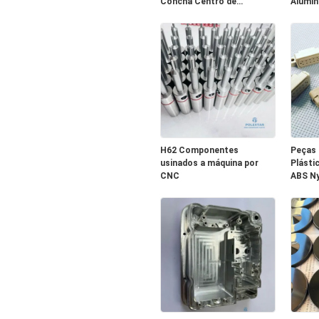
Concha Centro de
Alumín
usinagem CNC Serviço
inoxidá
H62 Componentes
Peças 
usinados a máquina por
Plásti
CNC
ABS Ny
Polica
PEEK