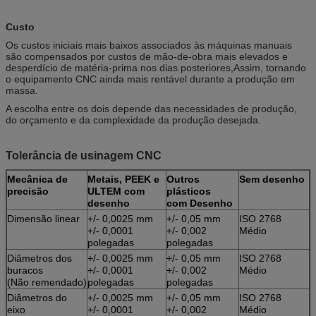
Custo
Os custos iniciais mais baixos associados às máquinas manuais
são compensados por custos de mão-de-obra mais elevados e
desperdício de matéria-prima nos dias posteriores,Assim, tornando
o equipamento CNC ainda mais rentável durante a produção em
massa.
A escolha entre os dois depende das necessidades de produção,
do orçamento e da complexidade da produção desejada.
Tolerância de usinagem CNC
Mecânica de
Metais, PEEK e
Outros
Sem desenho
precisão
ULTEM com
plásticos
desenho
com Desenho
Dimensão linear
+/- 0,0025 mm
+/- 0,05 mm
ISO 2768
+/- 0,0001
+/- 0,002
Médio
polegadas
polegadas
Diâmetros dos
+/- 0,0025 mm
+/- 0,05 mm
ISO 2768
buracos
+/- 0,0001
+/- 0,002
Médio
(Não remendado)
polegadas
polegadas
Diâmetros do
+/- 0,0025 mm
+/- 0,05 mm
ISO 2768
eixo
+/- 0,0001
+/- 0,002
Médio