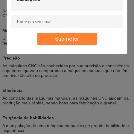
Normalmente, a principal diferença entre as máquinas manuais e
CNC é seu modo de operação, precisão e eficiência do processo.
Modo de operação
Submeter
Uma máquina manual requer um operador para manipular as
ferramentas ou materiais diretamente.
Precisão
As máquinas CNC são conhecidas por sua precisão e consistência
superiores quando comparadas a máquinas manuais que não têm
um nível tão alto de precisão.
Eficiência
Ao contrário das máquinas manuais, as máquinas CNC ajudam na
produção mais rápida, sendo boas para fabricação a granel.
Exigência de habilidades
A manipulação de uma máquina manual exige grande habilidade e
experiência.