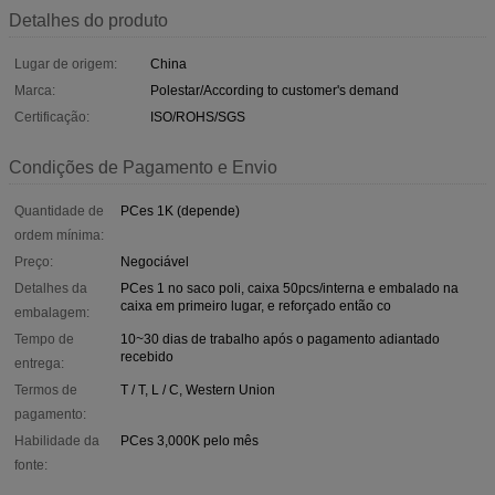
Detalhes do produto
Lugar de origem:
China
Marca:
Polestar/According to customer's demand
Certificação:
ISO/ROHS/SGS
Condições de Pagamento e Envio
Quantidade de
PCes 1K (depende)
ordem mínima:
Preço:
Negociável
Detalhes da
PCes 1 no saco poli, caixa 50pcs/interna e embalado na
caixa em primeiro lugar, e reforçado então co
embalagem:
Tempo de
10~30 dias de trabalho após o pagamento adiantado
recebido
entrega:
Termos de
T / T, L / C, Western Union
pagamento:
Habilidade da
PCes 3,000K pelo mês
fonte: