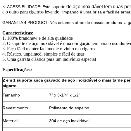
3.
suporte
de aço inoxidável tem duas po
ACESSIBILIDADE: Este
e o outro para cigarros levando,
limpando é uma brisa e fácil de arma
GARANTIA 4.PRODUCT: Nós estamos atrás de nossos produtos. a gara
Características:
1. 100% brandnew e de alta qualidade
2. O suporte de aço inoxidável é uma obrigação tem para o uso duráv
3. Faça fácil manter facilmente o vinho e o cigarro
4. Rústico, unpainted, simples e fácil de usar
5. Uma garrafa clássica para um indivíduo especial
Especificações:
2 em 1 suporte anca gravado de aço inoxidável o mais tarde per
cigarro
Tamanho
7" x 3-1/4” x 1/2”
Revestimento
Polimento do espelho
Material
304 de aço inoxidável