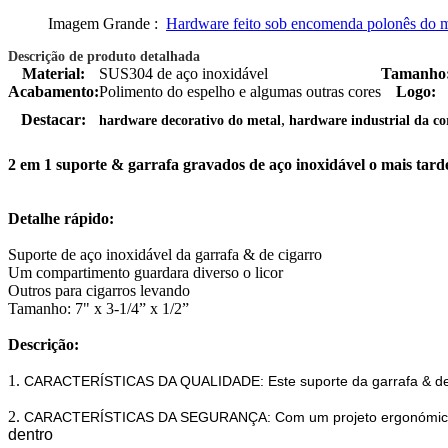
Imagem Grande :
Hardware feito sob encomenda polonês do met
Descrição de produto detalhada
Material:
SUS304 de aço inoxidável
Tamanho
Acabamento:
Polimento do espelho e algumas outras cores
Logo:
,
Destacar:
hardware decorativo do metal
hardware industrial da co
2 em 1 suporte & garrafa gravados de aço inoxidável o mais tard
Detalhe rápido:
Suporte de aço inoxidável da garrafa & de cigarro
Um compartimento guardara diverso o licor
Outros para cigarros levando
Tamanho: 7" x 3-1/4” x 1/2”
Descrição:
1.
CARACTERÍSTICAS DA QUALIDADE: Este suporte da garrafa & de cig
2.
CARACTERÍSTICAS DA SEGURANÇA: Com um projeto ergonómico no
dentro