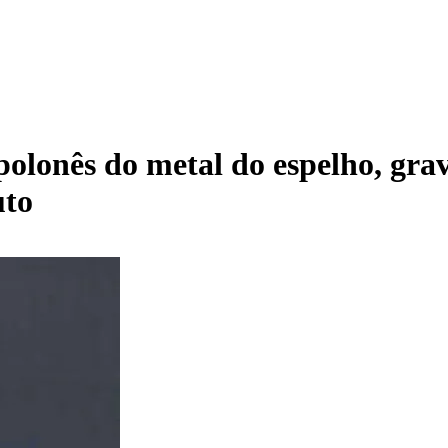
olonês do metal do espelho, grav
uto