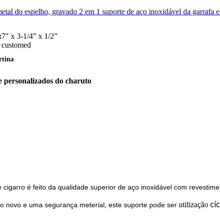
al do espelho, gravado 2 em 1 suporte de aço inoxidável da garrafa e
:
7" x 3-1/4” x 1/2”
customed
rtina
e personalizados do charuto
arro é feito da qualidade superior de aço inoxidável com revestimen
utilização
cíc
vo e uma segurança meterial, este suporte pode ser