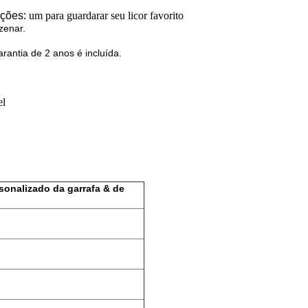
rções:
um para guardarar seu licor favorito
zenar.
ntia de 2 anos é incluída.
el
sonalizado da garrafa & de