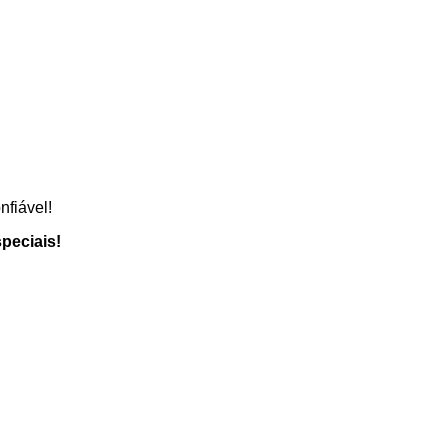
fiável!
peciais!