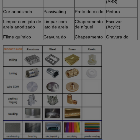
(ABS)
Cor anodizada
Passivating
Preto do óxido
Pintura
Limpar com jato de
Limpar com
Chapeamento
Escovar
areia anodizado
jato de areia
de níquel
(Acylic)
Filme químico
Gravura do
Chapeamento
Gravura do
laser
de cromo
laser
Escovadela
Carburado
Polonês
Tratamento
quente
Cromagem
Pó revestido