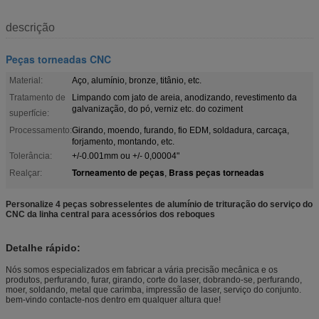
descrição
Peças torneadas CNC
Material:
Aço, alumínio, bronze, titânio, etc.
Tratamento de
Limpando com jato de areia, anodizando, revestimento da
galvanização, do pó, verniz etc. do coziment
superfície:
Processamento:
Girando, moendo, furando, fio EDM, soldadura, carcaça,
forjamento, montando, etc.
Tolerância:
+/-0.001mm ou +/- 0,00004"
Torneamento de peças
Brass peças torneadas
Realçar:
,
Personalize 4 peças sobresselentes de alumínio de trituração do serviço do
CNC da linha central para acessórios dos reboques
Detalhe rápido:
Nós somos especializados em fabricar a vária precisão mecânica e os
produtos, perfurando, furar, girando, corte do laser, dobrando-se, perfurando,
moer, soldando, metal que carimba, impressão de laser, serviço do conjunto.
bem-vindo contacte-nos dentro em qualquer altura que!