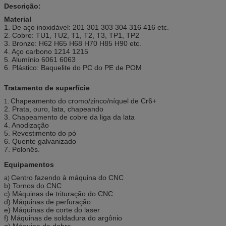
Descrição:
Material
1. De aço inoxidável: 201 301 303 304 316 416 etc.
2. Cobre: TU1, TU2, T1, T2, T3, TP1, TP2
3. Bronze: H62 H65 H68 H70 H85 H90 etc.
4. Aço carbono 1214 1215
5. Alumínio 6061 6063
6. Plástico: Baquelite do PC do PE de POM
Tratamento de superfície
Chapeamento do cromo/zinco/níquel de Cr6+
1.
2. Prata, ouro, lata, chapeando
3. Chapeamento de cobre da liga da lata
4. Anodização
5. Revestimento do pó
6. Quente galvanizado
7. Polonês.
Equipamentos
Centro fazendo à máquina do CNC
a)
b) Tornos do CNC
c) Máquinas de trituração do CNC
d) Máquinas de perfuração
e) Máquinas de corte do laser
f) Máquinas de soldadura do argônio
g) Máquina de dobra