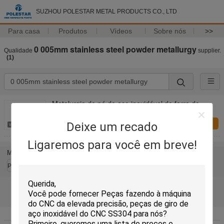
SUZHOU POLESTAR METAL PRODUCTS CO., LTD
Para casa
Produtos
Vídeos
Sobre nós
>>
0 005mm stainless steel powder metallurgy
Qualidade
supplier.
(1)
Metalurgia de pó de aço inoxidável do ferro do
titânio ISO9001
Deixe um recado
Inquérito agora
Ligaremos para você em breve!
Mude a língua
Portuguese
Casa
|
Sobre nós
|
Contacte-nos
|
Mapa do Site
|
Privacy Policy