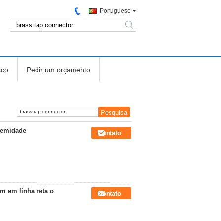
Portuguese
search
sco
Pedir um orçamento
tremidade
Contato
em em linha reta o
Contato