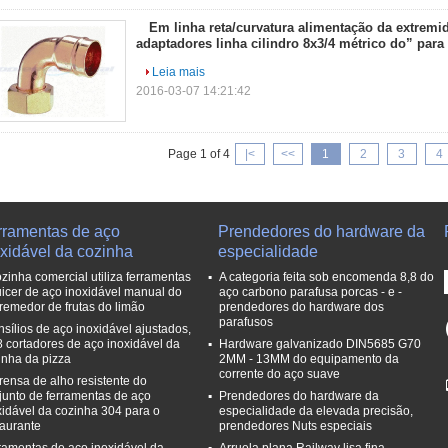
Em linha reta/curvatura alimentação da extremi
adaptadores linha cilindro 8x3/4 métrico do” para 
Leia mais
2016-03-07 14:21:42
Page 1 of 4
|<
<<
1
2
3
4
rramentas de aço
Prendedores do hardware da
oxidável da cozinha
especialidade
ozinha comercial utiliza ferramentas
A categoria feita sob encomenda 8,8 do
uicer de aço inoxidável manual do
aço carbono parafusa porcas - e -
remedor de frutas do limão
prendedores do hardware dos
parafusos
nsílios de aço inoxidável ajustados,
8 cortadores de aço inoxidável da
Hardware galvanizado DIN5685 G70
inha da pizza
2MM - 13MM do equipamento da
corrente do aço suave
rensa de alho resistente do
junto de ferramentas de aço
Prendedores do hardware da
xidável da cozinha 304 para o
especialidade da elevada precisão,
taurante
prendedores Nuts especiais