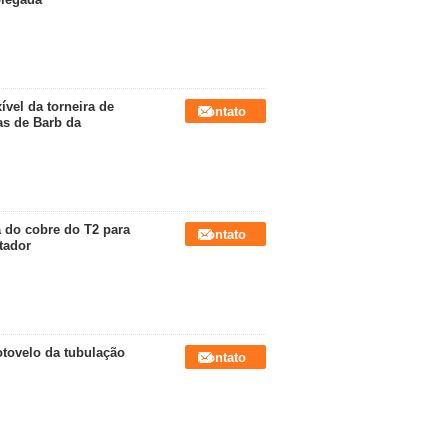
ível da torneira de
Contato
s de Barb da
 do cobre do T2 para
Contato
tador
otovelo da tubulação
Contato