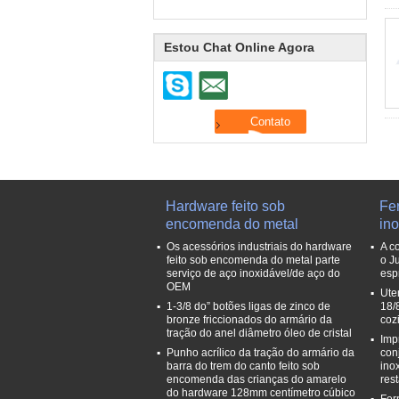
Estou Chat Online Agora
Hardware feito sob
Fe
encomenda do metal
in
Os acessórios industriais do hardware
A c
feito sob encomenda do metal parte
o J
serviço de aço inoxidável/de aço do
esp
OEM
Ute
1-3/8 do” botões ligas de zinco de
18/
bronze friccionados do armário da
coz
tração do anel diâmetro óleo de cristal
Imp
Punho acrílico da tração do armário da
con
barra do trem do canto feito sob
ino
encomenda das crianças do amarelo
res
do hardware 128mm centímetro cúbico