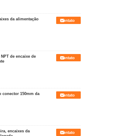
aixes da alimentação
Contato
o NPT de encaixe de
Contato
nte
do conector 150mm da
Contato
ira, encaixes da
Contato
olegada