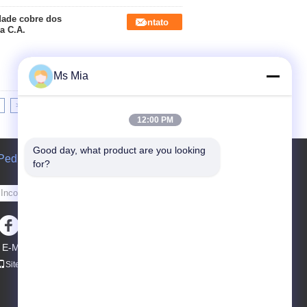
dade cobre dos
Contato
a C.A.
Ms Mia
>>
>|
12:00 PM
Good day, what product are you looking 
Pedir um orçamento
for?
Envie
E-Mail
Mapa do site
|
Site para celular