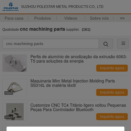
SUZHOU POLESTAR METAL PRODUCTS CO., LTD
Para casa
Produtos
Vídeos
Sobre nós
>>
cnc machining parts
Qualidade
supplier.
(161)
Perfis de alumínio de anodização da extrusão 6063-
T5 para soluções da energia
Inquérito agora
Maquinaria Mim Metal Injection Molding Parts
SS316L de matéria têxtil
Inquérito agora
Customize CNC TC4 Titânio ligero voltou Pequenas
Peças Para Controlador Bluetooth
Inquérito agora
Prendedores duráveis do hardware da