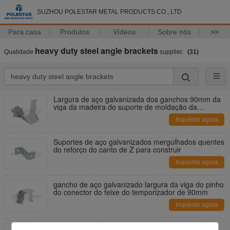
SUZHOU POLESTAR METAL PRODUCTS CO., LTD
Para casa
Produtos
Vídeos
Sobre nós
>>
heavy duty steel angle brackets
Qualidade
supplier.
(31)
Largura de aço galvanizada dos ganchos 90mm da
viga da madeira do suporte de moldação da
construção
Inquérito agora
Suportes de aço galvanizados mergulhados quentes
do reforço do canto de Z para construir
Inquérito agora
gancho de aço galvanizado largura da viga do pinho
do conector do feixe do temporizador de 90mm
Inquérito agora
madeira da altura de 172mm para suportar âncora