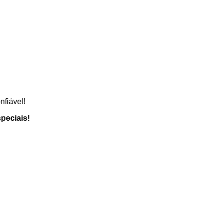
fiável!
peciais!