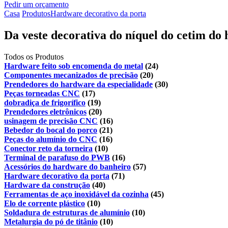
Pedir um orçamento
Casa
Produtos
Hardware decorativo da porta
Da veste decorativa do níquel do cetim do 
Todos os Produtos
Hardware feito sob encomenda do metal
(24)
Componentes mecanizados de precisão
(20)
Prendedores do hardware da especialidade
(30)
Peças torneadas CNC
(17)
dobradiça de frigorífico
(19)
Prendedores eletrônicos
(20)
usinagem de precisão CNC
(16)
Bebedor do bocal do porco
(21)
Peças do alumínio do CNC
(16)
Conector reto da torneira
(10)
Terminal de parafuso do PWB
(16)
Acessórios do hardware do banheiro
(57)
Hardware decorativo da porta
(71)
Hardware da construção
(40)
Ferramentas de aço inoxidável da cozinha
(45)
Elo de corrente plástico
(10)
Soldadura de estruturas de alumínio
(10)
Metalurgia do pó de titânio
(10)