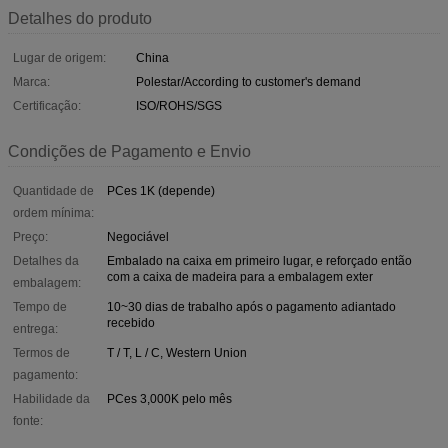
Detalhes do produto
Lugar de origem:
China
Marca:
Polestar/According to customer's demand
Certificação:
ISO/ROHS/SGS
Condições de Pagamento e Envio
Quantidade de
PCes 1K (depende)
ordem mínima:
Preço:
Negociável
Detalhes da
Embalado na caixa em primeiro lugar, e reforçado então
com a caixa de madeira para a embalagem exter
embalagem:
Tempo de
10~30 dias de trabalho após o pagamento adiantado
recebido
entrega:
Termos de
T / T, L / C, Western Union
pagamento:
Habilidade da
PCes 3,000K pelo mês
fonte: