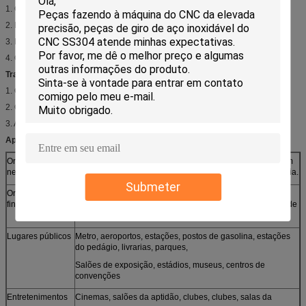
1. Cada parte dentro do polybag individual, com ou sem os parafusos
2. Determinadas partes dentro da caixa interna
3. Determinadas caixas dentro da caixa exterior, com ou sem a pálete.
4. O empacotamento personalizado é igualmente praticável
Transporte:
1. Ordem da fuga: DHL/EMS/Fedex/TNT/UPS
2. Ordem maciça: pelo mar ou pelo ar.
3. A outra maneira depende de sua necessidade
Aplicações:
Organizações de
Supermercado, agência exclusiva, lojas Chain, vendas em
negócios
grande escala, restaurantes, agências de viagens, farmácia.
Submeter
Organizações
Bancos, seguranças negociáveis, fundos, companhias de
financeiras
seguros, casas de penhores, telecomunicações, estação de
correios, hospital, escolas
Lugares públicos
Metro, aeroportos, estações, postos de gasolina, estações
do pedágio, livrarias, parques,
Salões de exposição, estádios, museus, centros de
convenções
Entretenimentos
Cinemas, salões da aptidão, clubes, clubes, salas da