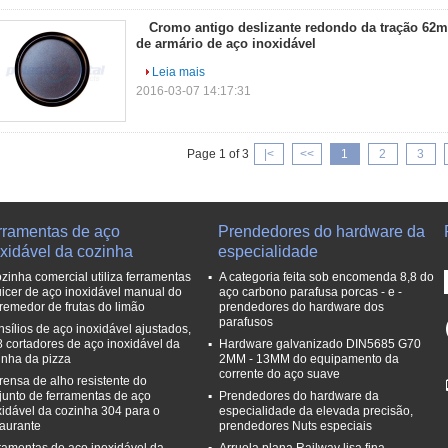
Cromo antigo deslizante redondo da tração 62
de armário de aço inoxidável
Leia mais
2016-03-07 14:17:31
Page 1 of 3
|<
<<
1
2
3
rramentas de aço
Prendedores do hardware da
oxidável da cozinha
especialidade
ozinha comercial utiliza ferramentas
A categoria feita sob encomenda 8,8 do
uicer de aço inoxidável manual do
aço carbono parafusa porcas - e -
remedor de frutas do limão
prendedores do hardware dos
parafusos
nsílios de aço inoxidável ajustados,
8 cortadores de aço inoxidável da
Hardware galvanizado DIN5685 G70
inha da pizza
2MM - 13MM do equipamento da
corrente do aço suave
rensa de alho resistente do
junto de ferramentas de aço
Prendedores do hardware da
xidável da cozinha 304 para o
especialidade da elevada precisão,
taurante
prendedores Nuts especiais