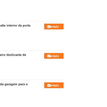
te interior da porta
Contato
iro deslizante de
Contato
 da garagem para o
Contato