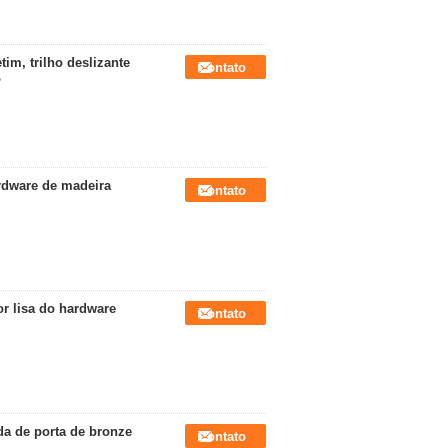
im, trilho deslizante
Contato
o
rdware de madeira
Contato
r lisa do hardware
Contato
da de porta de bronze
Contato