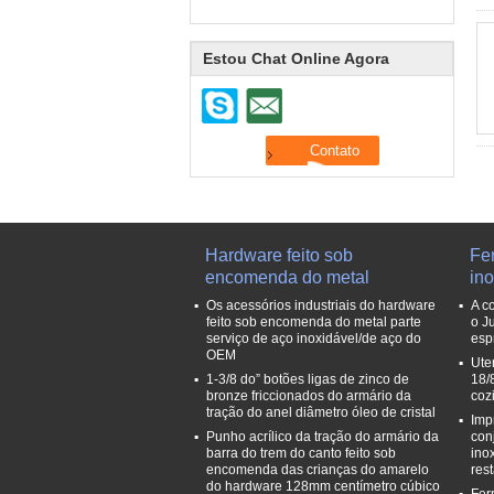
Estou Chat Online Agora
Hardware feito sob
Fe
encomenda do metal
in
Os acessórios industriais do hardware
A c
feito sob encomenda do metal parte
o J
serviço de aço inoxidável/de aço do
esp
OEM
Ute
1-3/8 do” botões ligas de zinco de
18/
bronze friccionados do armário da
coz
tração do anel diâmetro óleo de cristal
Imp
Punho acrílico da tração do armário da
con
barra do trem do canto feito sob
ino
encomenda das crianças do amarelo
res
do hardware 128mm centímetro cúbico