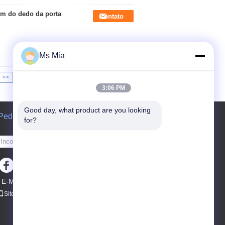
mm do dedo da porta
Contato
Ms Mia
>>
>|
3:06 PM
Good day, what product are you looking 
Pedir um orçamento
for?
Envie
E-Mail
Mapa do site
|
Site para celular