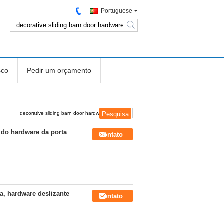
Portuguese
search
sco
Pedir um orçamento
 do hardware da porta
Contato
a, hardware deslizante
Contato