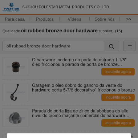
SUZHOU POLESTAR METAL PRODUCTS CO., LTD
Para casa
Produtos
Vídeos
Sobre nós
>>
oil rubbed bronze door hardware
Qualidade
supplier.
(15)
O hardware moderno da porta de entrada 1 1/8"
óleo friccionou a parada de porta de bronze
contínua de bronze
Inquérito agora
Garagem o óleo dobro do gancho da veste do
hardware porta 5-7/8 decorativo” friccionou o bronze
Inquérito agora
Parada de porta liga de zinco da abóbada do alto
nível do cromo maçante comercial do hardware
45mm da porta
Inquérito agora
Hardware decorativo de bronze contínuo de bronze