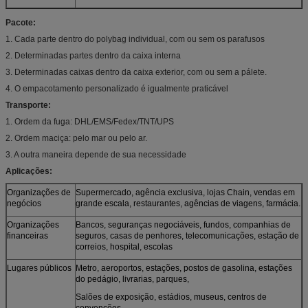
Pacote:
1. Cada parte dentro do polybag individual, com ou sem os parafusos
2. Determinadas partes dentro da caixa interna
3. Determinadas caixas dentro da caixa exterior, com ou sem a pálete.
4. O empacotamento personalizado é igualmente praticável
Transporte:
1. Ordem da fuga: DHL/EMS/Fedex/TNT/UPS
2. Ordem maciça: pelo mar ou pelo ar.
3. A outra maneira depende de sua necessidade
Aplicações:
Organizações de
Supermercado, agência exclusiva, lojas Chain, vendas em
negócios
grande escala, restaurantes, agências de viagens, farmácia.
Organizações
Bancos, seguranças negociáveis, fundos, companhias de
financeiras
seguros, casas de penhores, telecomunicações, estação de
correios, hospital, escolas
Lugares públicos
Metro, aeroportos, estações, postos de gasolina, estações
do pedágio, livrarias, parques,
Salões de exposição, estádios, museus, centros de
convenções