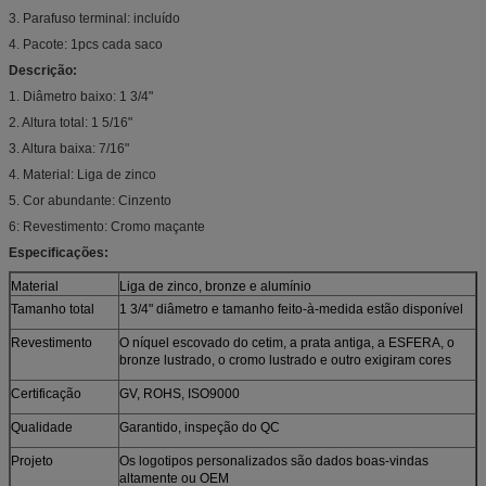
3. Parafuso terminal: incluído
4. Pacote: 1pcs cada saco
Descrição:
1. Diâmetro baixo: 1 3/4"
2. Altura total: 1 5/16"
3. Altura baixa: 7/16"
4. Material: Liga de zinco
5. Cor abundante: Cinzento
6: Revestimento: Cromo maçante
Especificações:
Material
Liga de zinco, bronze e alumínio
Tamanho total
1 3/4" diâmetro e tamanho feito-à-medida estão disponível
Revestimento
O níquel escovado do cetim, a prata antiga, a ESFERA, o
bronze lustrado, o cromo lustrado e outro exigiram cores
Certificação
GV, ROHS, ISO9000
Qualidade
Garantido, inspeção do QC
Projeto
Os logotipos personalizados são dados boas-vindas
altamente ou OEM