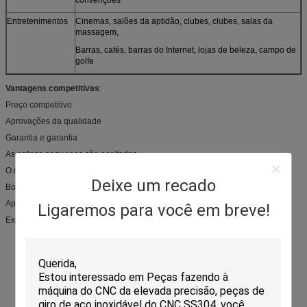
Entretenimentos
Cinemas, salões da aptidão, clubes, clubes, salas da
massagem,
Barras, cafés, barras do Internet, lojas de beleza, campo de
golfe
Vantagens competitivas
:
Preço competitivo
Aprovações da qualidade
Garantia e garantia
As ordens pequenas são aceitadas
O melhor serviço e entrega alerta
Deixe um recado
Bom desempenho de produtos
Aprovações internacionais
Ligaremos para você em breve!
Experiência dos ricos do fabricante