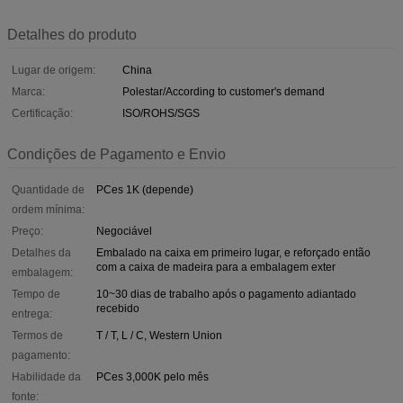
Detalhes do produto
Lugar de origem:
China
Marca:
Polestar/According to customer's demand
Certificação:
ISO/ROHS/SGS
Condições de Pagamento e Envio
Quantidade de
PCes 1K (depende)
ordem mínima:
Preço:
Negociável
Detalhes da
Embalado na caixa em primeiro lugar, e reforçado então
com a caixa de madeira para a embalagem exter
embalagem:
Tempo de
10~30 dias de trabalho após o pagamento adiantado
recebido
entrega:
Termos de
T / T, L / C, Western Union
pagamento:
Habilidade da
PCes 3,000K pelo mês
fonte: