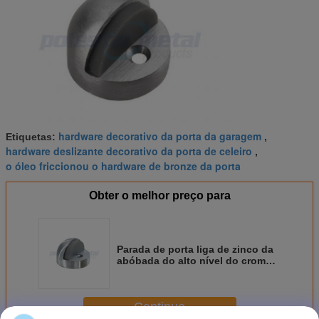
hardware decorativo da porta da garagem
Etiquetas:
,
hardware deslizante decorativo da porta de celeiro
,
o óleo friccionou o hardware de bronze da porta
Obter o melhor preço para
Parada de porta liga de zinco da
abóbada do alto nível do cromo
maçante comercial do hardware
45mm da porta
Continue