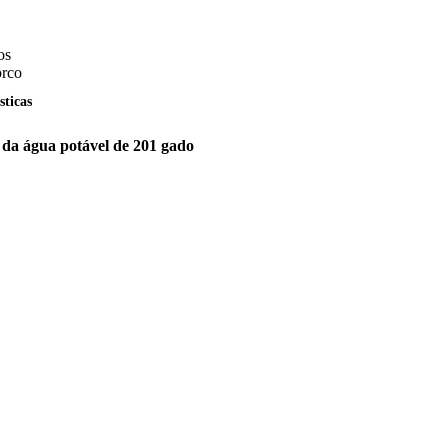
os
orco
sticas
 da água potável de 201 gado