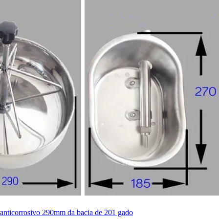
anticorrosivo 290mm da bacia de 201 gado