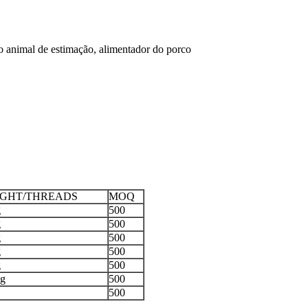
o animal de estimação, alimentador do porco
GHT/THREADS
MOQ
g
500
g
500
g
500
g
500
g
500
0g
500
500