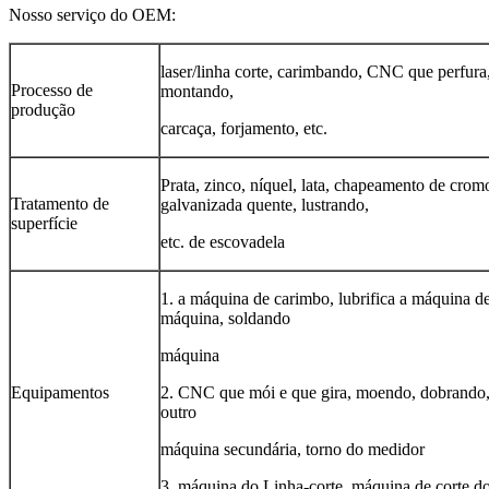
Nosso serviço do OEM:
laser/linha corte, carimbando, CNC que perfura
Processo de
montando,
produção
carcaça, forjamento, etc.
Prata, zinco, níquel, lata, chapeamento de crom
Tratamento de
galvanizada quente, lustrando,
superfície
etc. de escovadela
1. a máquina de carimbo, lubrifica a máquina de
máquina, soldando
máquina
Equipamentos
2. CNC que mói e que gira, moendo, dobrando,
outro
máquina secundária, torno do medidor
3. máquina do Linha-corte, máquina de corte do