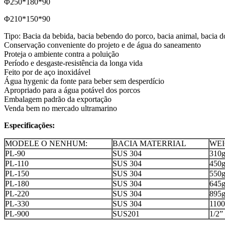
Φ250*180*90
Φ210*150*90
Tipo: Bacia da bebida, bacia bebendo do porco, bacia animal, bacia d
Conservação conveniente do projeto e de água do saneamento
Proteja o ambiente contra a poluição
Período e desgaste-resistência da longa vida
Feito por de aço inoxidável
Água hygenic da fonte para beber sem desperdício
Apropriado para a água potável dos porcos
Embalagem padrão da exportação
Venda bem no mercado ultramarino
Especificações:
MODELE O NENHUM:
BACIA MATERRIAL
WEI
PL-90
SUS 304
310
PL-110
SUS 304
450
PL-150
SUS 304
550
PL-180
SUS 304
645
PL-220
SUS 304
895
PL-330
SUS 304
110
PL-900
SUS201
1/2”