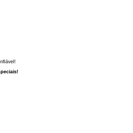
fiável!
peciais!