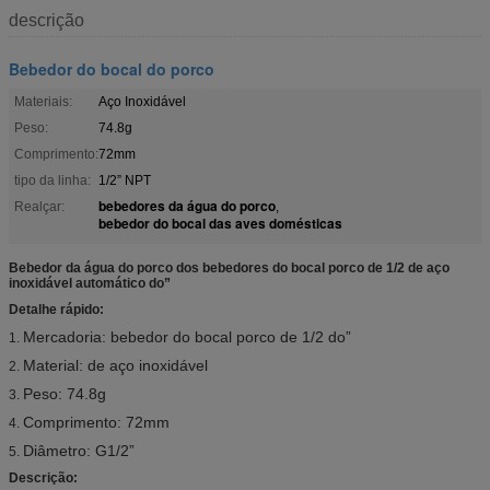
descrição
Bebedor do bocal do porco
Materiais:
Aço Inoxidável
Peso:
74.8g
Comprimento:
72mm
tipo da linha:
1/2” NPT
bebedores da água do porco
Realçar:
,
bebedor do bocal das aves domésticas
Bebedor da água do porco dos bebedores do bocal porco de 1/2 de aço
inoxidável automático do”
Detalhe rápido:
Mercadoria: bebedor do bocal porco de 1/2 do”
1.
Material: de aço inoxidável
2.
Peso: 74.8g
3.
Comprimento: 72mm
4.
Diâmetro: G1/2”
5.
Descrição: