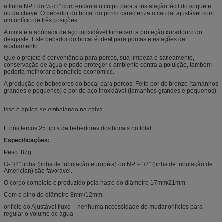
a linha NPT do ½ do” com encanta o corpo para a instalação fácil do soquete
ou da chave. O bebedor do bocal do porco caracteriza o caudal ajustável com
um orifício de três posições.
A mola e a abóbada de aço inoxidável fornecem a proteção duradouro do
desgaste. Este bebedor do bocal é ideal para porcas e estações de
acabamento.
Que o projeto é conveniência para porcos, sua limpeza e saneamento,
conservação de água e pode proteger o ambiente contra a poluição, também
poderia melhorar o benefício econômico.
A produção de bebedores do bocal para porcos: Feito por de bronze (tamanhos
grandes e pequenos) e por de aço inoxidável (tamanhos grandes e pequenos).
Isso é aplica-se embalando na caixa.
E nós temos 25 tipos de bebedores dos bocais no total.
Especificações:
Peso: 87g
G-1/2” linha (linha de tubulação européia) ou NPT-1/2” (linha de tubulação de
Americian) são favorável.
O corpo completo é produzido pela haste do diâmetro 17mm/21mm.
Com o pino do diâmetro 8mm/12mm.
orifício do Ajustável-fluxo – nenhuma necessidade de mudar orifícios para
regular o volume de água