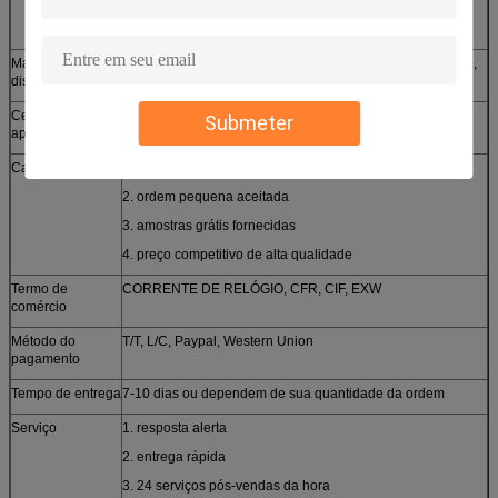
3. máquina do Linha-corte, máquina de corte do laser
Material
de aço inoxidável, de alumínio, de cobre, de bronze, zinco,
disponível
bronze, aço carbono etc.
Certificados
GV, CE, ROHS, ISO9001-2008
Submeter
approched
Características
1. projeto personalizado
2. ordem pequena aceitada
3. amostras grátis fornecidas
4. preço competitivo de alta qualidade
Termo de
CORRENTE DE RELÓGIO, CFR, CIF, EXW
comércio
Método do
T/T, L/C, Paypal, Western Union
pagamento
Tempo de entrega
7-10 dias ou dependem de sua quantidade da ordem
Serviço
1. resposta alerta
2. entrega rápida
3. 24 serviços pós-vendas da hora