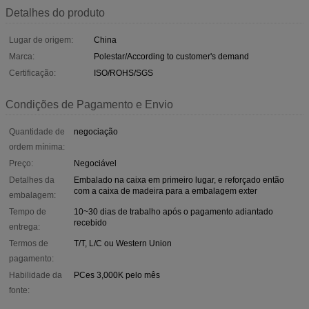
Detalhes do produto
Lugar de origem:
China
Marca:
Polestar/According to customer's demand
Certificação:
ISO/ROHS/SGS
Condições de Pagamento e Envio
Quantidade de
negociação
ordem mínima:
Preço:
Negociável
Detalhes da
Embalado na caixa em primeiro lugar, e reforçado então
com a caixa de madeira para a embalagem exter
embalagem:
Tempo de
10~30 dias de trabalho após o pagamento adiantado
recebido
entrega:
Termos de
T/T, L/C ou Western Union
pagamento:
Habilidade da
PCes 3,000K pelo mês
fonte: