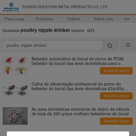
SUZHOU POLESTAR METAL PRODUCTS CO., LTD
Para casa
Produtos
Vídeos
Sobre nós
>>
poultry nipple drinker
Qualidade
supplier.
(17)
Bebedor automático do bocal do porco de POM,
bebedor do bocal das aves domésticas para o
coelho do pato da galinha
Inquérito agora
Calha de alimentação profissional do porco do
bebedor do bocal das aves domésticas 62g/65g
exterior
Inquérito agora
As aves domésticas exteriores do dobro da válvula
de bola de 360 graus molham bebedores do bocal
Inquérito agora
3/4" L masculino waterers do bocal do porco dos