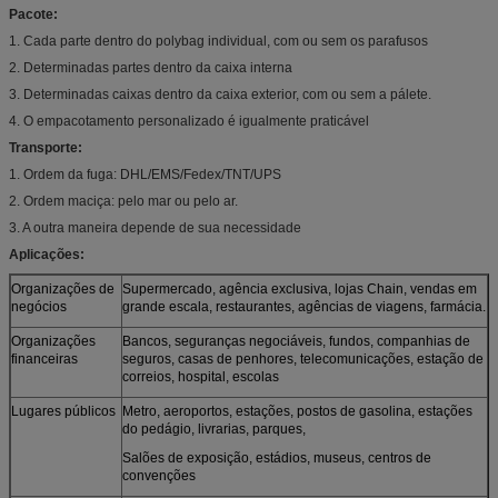
Pacote:
1. Cada parte dentro do polybag individual, com ou sem os parafusos
2. Determinadas partes dentro da caixa interna
3. Determinadas caixas dentro da caixa exterior, com ou sem a pálete.
4. O empacotamento personalizado é igualmente praticável
Transporte:
1. Ordem da fuga: DHL/EMS/Fedex/TNT/UPS
2. Ordem maciça: pelo mar ou pelo ar.
3. A outra maneira depende de sua necessidade
Aplicações:
Organizações de
Supermercado, agência exclusiva, lojas Chain, vendas em
negócios
grande escala, restaurantes, agências de viagens, farmácia.
Organizações
Bancos, seguranças negociáveis, fundos, companhias de
financeiras
seguros, casas de penhores, telecomunicações, estação de
correios, hospital, escolas
Lugares públicos
Metro, aeroportos, estações, postos de gasolina, estações
do pedágio, livrarias, parques,
Salões de exposição, estádios, museus, centros de
convenções