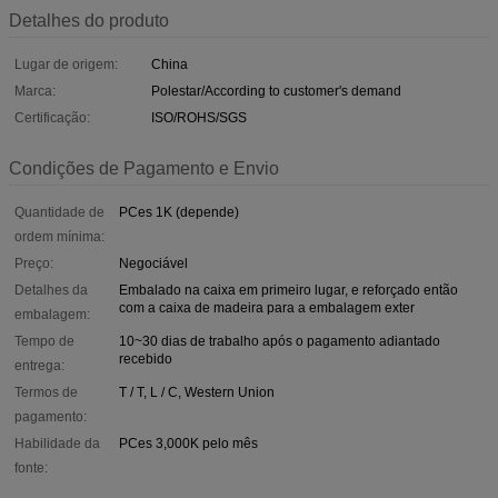
Detalhes do produto
Lugar de origem:
China
Marca:
Polestar/According to customer's demand
Certificação:
ISO/ROHS/SGS
Condições de Pagamento e Envio
Quantidade de
PCes 1K (depende)
ordem mínima:
Preço:
Negociável
Detalhes da
Embalado na caixa em primeiro lugar, e reforçado então
com a caixa de madeira para a embalagem exter
embalagem:
Tempo de
10~30 dias de trabalho após o pagamento adiantado
recebido
entrega:
Termos de
T / T, L / C, Western Union
pagamento:
Habilidade da
PCes 3,000K pelo mês
fonte: