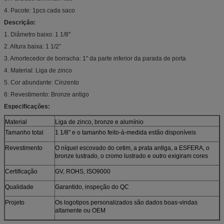
4. Pacote: 1pcs cada saco
Descrição:
1. Diâmetro baixo: 1 1/8"
2. Altura baixa: 1 1/2”
3. Amortecedor de borracha: 1" da parte inferior da parada de porta
4. Material: Liga de zinco
5. Cor abundante: Cinzento
6: Revestimento: Bronze antigo
Especificações:
Material
Liga de zinco, bronze e alumínio
Tamanho total
1 1/8" e o tamanho feito-à-medida estão disponíveis
Revestimento
O níquel escovado do cetim, a prata antiga, a ESFERA, o
bronze lustrado, o cromo lustrado e outro exigiram cores
Certificação
GV, ROHS, ISO9000
Qualidade
Garantido, inspeção do QC
Projeto
Os logotipos personalizados são dados boas-vindas
altamente ou OEM