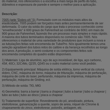
do material, nós oferecemos o a escolha a mais larga de perfis do tubo,
diâmetros e espessura de parede e sempre o melhor para a aplicação.
Descrição:
7005 (sete “Dobro-oh” 5):
Formulado com os módulos mais altos da
elasticidade, 7005 podem ser forçados mais antes permanentemente de ser
deformada. O calor da solda do cargo que trata o processo conhecido como
“envelhecendo” é 600 graus de Fahrenheit ao contrário de 6061 em mais de
900 graus de Fahrenheit, fazendo lhe um processo mais simples e mais rápido.
A maioria dos tubos terminados disponíveis no comércio são 7005. Nós
oferecemos o material de uma variedade de produtores que incluem a nova e
as tubulações feitas sob encomenda de TubePro. Nós igualmente temos uma
seleção agradável dos tubos retos do calibre e da herança recolhidos ao longo
dos anos. A produção, o semi-costume e os componentes feitos sob
encomenda completos do quadro estão disponíveis.
1) Materiais: Liga de alumínio, aço de aço inoxidável, de liga, aço carbono,
45#, 40Cr, 32CrMo, Q235, Q345 ou o outro material como você pedido.
2) Equipamento principal: Máquina de solda elétrica, torno vertical da coluna
dobro, CNC, máquina do torno, máquina de trituração, máquina de perfuração,
máquina de corte do laser, perfurando, máquina da imprensa, máquina de
perfuração, máquina de Griding, ect.
3) Método de solda: TIG, MIG
4) Geometria: barra a barrar | barra a chapear | tubo a barrar | tubo a chapear |
tubo ao tubo | tubo ao disco | placa a chapear
5) Tratamento de superfície: Revestimento do pó, anodizado, pintura,
eletroforese, galvanização a quente, sopro de areia, níquel de Chrome &
chapeamento do zinco, eletroforese, polonês, anilagem, etc.