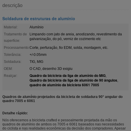
descrição
Soldadura de estruturas de alumínio
Material:
Alumínio
Tratamento de
Limpando com jato de areia, anodizando, revestimento da
galvanização, do pó, verniz de cozimento etc
superfície:
Processamento:
Corte, perfuração, fio EDM, solda, montagem, etc.
Tolerância:
+/-0.05mm
Soldadura:
TIG, MIG
OEM:
O CAD, desenho 3D exigiu
Quadro da bicicleta da liga de alumínio do MIG
Realçar:
,
Quadro da bicicleta da liga de alumínio de 90 ângulos
,
quadro de alumínio da bicicleta 6061 7005
Quadros de alumínio projetados da bicicleta de soldadura 90° angular do
quadro 7005 e 6061
Detalhe rápido:
Nós oferecemos a bicicleta crafted e pessoalmente projetada da mão os
quadros de alumínio de ambos os 7005 e 6061 baseados nas necessidades
do ciclista e nas realidades econômicas da decisão dos compradores. Apesar