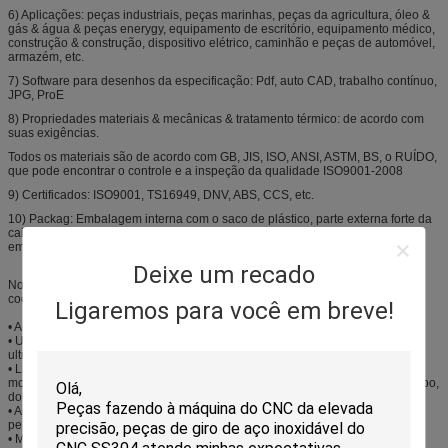
6) Aplicações: peças industriais, peças marinhas, peças da agricultura, óleo &
gás & água & peças enerygy, equipamento de escritório, equipamento médico,
construção & construção, dispositivo elétrico, caminhão e peças de automóvel,
armazém, etc.
7) Software para desenhos da especificação: Pdf, auto CAD, trabalho contínuo,
JPG, ProE
8) Propriedades materiais & mecânicas & tratamento térmico: de acordo com
suas exigências.
Todos os materiais são de acordo com GB, JIS, ISO, ANSI, ASTM, BS, o RUÍDO,
que pode encontrar o controle e a inspeção da qualidade ISO9001-2008
9) Certificados: ISO9001, TS16949, DNV, ABS, CCS, etc.
10) Packag: Embalagem interna com o saco de plástico, parte externa forte da
caixa da caixa e a caixa do ferro para protegê-la finalmente. A dimensão de
embalagem seria de acordo com os produtos dimensão e quantidade
Deixe um recado
Nossos serviços incluem a trituração, o gerencio, a moedura, o conjunto, e
coordenam a medição para a produção de curto prazo.
Ligaremos para você em breve!
• Auxílio do projeto e apoio de planejamento completo
• Uma fabricação da parada inclui a fonte de subcomponents e de rtners
ultramarinos do pa do hardware
• Linhas de produção completas para o gerencio feito sob encomenda,
moendo, fabricati fazendo à máquina da chapa metálica do cnc sobre, carimbo,
dobra, soldadura do argônio e revestimento de superfície
• Anodize e põe o revestimento do revestimento com todos os tipos de cores
personalizadas
• Máquina ferramenta avançadas, software de programação do CAD/CAM