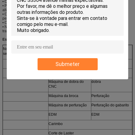
• Capacidades fazendo à máquina do protótipo
• Padrões restritos do controle da qualidade com um serviço de inspeção
altamente qualificado
• Continuamente promovendo e avançando nosso equipamento para
permanecer competitivo
• Capacidade extensiva — Nós podemos correr 24 horas, 6daysa~week
• Nosso objetivo principal é SATISFAÇÃO DO CLIENTE TOTAL ao fazer seu
trabalho fácil!
Especificações:
Nossos máquinas e
Máquina do CNC
Fazer à máquina do
serviços
CNC
Torno
Gerencio
Submeter
Moedor
Moedura
Máquina de dobra do
dobra
CNC
Máquina da broca
Perfuração
Máquina de perfuração
Perfuração do gabarito
EDM
EDM
Carimbo
Corte de Laster