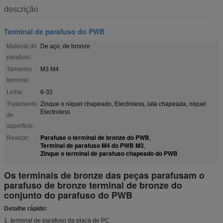
descrição
Terminal de parafuso do PWB
Material do
De aço, de bronze
parafuso:
Tamanho
M3 M4
terminal:
Linha:
6-32
Tratamento
Zinque o níquel chapeado, Electroless, lata chapeada, níquel
Electroless
de
superfície:
Parafuse o terminal de bronze do PWB
Realçar:
,
Terminal de parafuso M4 do PWB M3
,
Zinque o terminal de parafuso chapeado do PWB
Os terminais de bronze das peças parafusam o
parafuso de bronze terminal de bronze do
conjunto do parafuso do PWB
Detalhe rápido:
1. terminal de parafuso da placa de PC