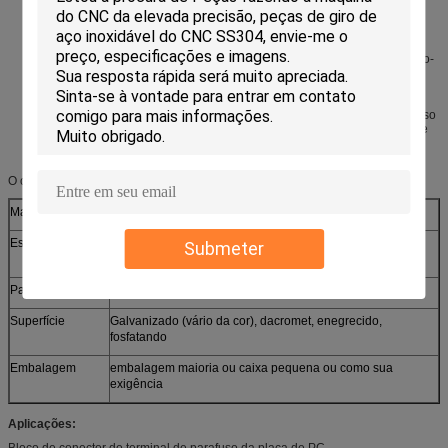
Perfil baixo
Estábulo, projeto da nenhum-rocha com característica anti-rotatória
exclusiva
Monta facilmente com quatro pés no pré-perfurado ou perfurou furos
Aceita o fio contínuo ou encalhado Calibre de diâmetro de fios 14-22, friso-
tipo terminais ou
Serido idealmente para o empacotamento do alto densidade
Spac
Este a fácil-à-montagem, tipo de múltiplos propósitos terminais do parafuso
é uma alternativa prática, barata ao tipo conectores do parafuso do PC de
borda, uns blocos da barreira, umas placas terminais e umas tiras
terminais.
O outro serviço feito sob encomenda:
Matéria prima
Cobre do steel& do carbono, de aço inoxidável
Especificações
Vário tamanho da forma de acordo com a exigência do
Submeter
cliente
Padrão
ISO, RUÍDO, ANSI, JIS, BS, não padronizadas
Superfície
Galvanizado (vário da cor), dacromet, enegrecido,
fosfatando
Embalagem
embalagem maioria ou caixa pequena ou como sua
exigência
Aplicações:
Bloco de conector do terminal de parafuso da placa de PC