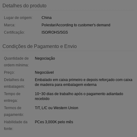
Detalhes do produto
Lugar de origem:
China
Marca:
Polestar/According to customer's demand
Certificação:
ISO/ROHS/SGS
Condições de Pagamento e Envio
Quantidade de
Negociação
ordem mínima:
Preço:
Negociável
Detalhes da
Embalado em caixa primeiro e depois reforçado com caixa
de madeira para embalagem externa
embalagem:
Tempo de
10~30 dias de trabalho após o pagamento adiantado
recebido
entrega:
Termos de
T/T, L/C ou Western Union
pagamento:
Habilidade da
PCes 3,000K pelo mês
fonte: