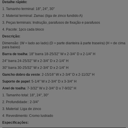
Detalhe rápido:
1. Tamanho terminal: 18", 24", 30"
2. Material terminal: Zamac (liga de zinco fundido A)
3. Peças terminais: Instrução, parafusos de fixação e parafusos
4. Pacote: 1pcs cada bloco
Descrição:
Dimensão: (W = lado ao lado) (D = parte dianteira à parte traseira) (H = de cima
para baixo)
Barra de toalha
: 18" barra 18-25/32” W x 2-3/4” D x 2-1/4” H
24" barra 24-25/32” W x 2-3/4” D x 2-1/4” H
30" barra 30-25/32” W x 2-3/4” D x 2-1/4” H
Gancho dobro da veste
: 2-15/16” W x 2-3/4” D x 2-11/32” H
Suporte de papel
: 5-1/4” W x 2-3/4” D x 3-3/4” H
Anel de toalha
: 7-3/32” W x 2-3/4” D x 7-9/32” H
1. Tamanho total: 18", 24", 30"
2. Profundidade:: 2-3/4”
3. Material: Liga de zinco
4: Revestimento: Cromo lustrado
Especificações: