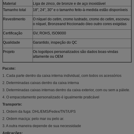
Material
Liga de zinco, de bronze e de aço inoxidável
Tamanho total
18", 24", 30" e o tamanho feito-à-medida estão disponíveis
Revestimento
O níquel do cetim, cromo lustrado, cromo do cetim, escovou
o níquel, Bronzeand friccionado óleo outro cores exigidas
Certificação
GV, ROHS, ISO9000
Qualidade
Garantido, inspeção do QC
Projeto
Os logotipos personalizados são dados boas-vindas
altamente ou OEM
Pacote:
1. Cada parte dentro da caixa interna individual, com todos os acessórios
2. Determinadas caixas dentro da caixa interna
3. Determinadas caixas internas dentro da caixa exterior, com ou sem a pálete.
4. O empacotamento personalizado é igualmente praticável
Transporte:
1. Ordem da fuga: DHL/EMS/Fedex/TNT/UPS
2. Ordem maciça: pelo mar ou pelo ar.
3. A outra maneira depende de sua necessidade
Aplicações: