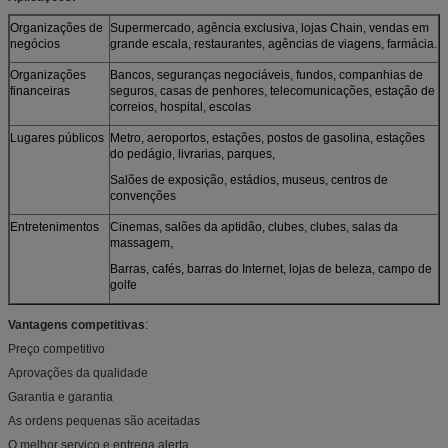
Organizações de
Supermercado, agência exclusiva, lojas Chain, vendas em
negócios
grande escala, restaurantes, agências de viagens, farmácia.
Organizações
Bancos, seguranças negociáveis, fundos, companhias de
financeiras
seguros, casas de penhores, telecomunicações, estação de
correios, hospital, escolas
Lugares públicos
Metro, aeroportos, estações, postos de gasolina, estações
do pedágio, livrarias, parques,
Salões de exposição, estádios, museus, centros de
convenções
Entretenimentos
Cinemas, salões da aptidão, clubes, clubes, salas da
massagem,
Barras, cafés, barras do Internet, lojas de beleza, campo de
golfe
Vantagens competitivas
:
Preço competitivo
Aprovações da qualidade
Garantia e garantia
As ordens pequenas são aceitadas
O melhor serviço e entrega alerta