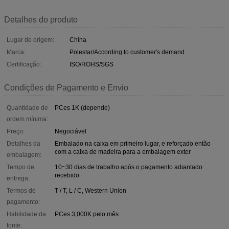
Detalhes do produto
Lugar de origem:
China
Marca:
Polestar/According to customer's demand
Certificação:
ISO/ROHS/SGS
Condições de Pagamento e Envio
Quantidade de
PCes 1K (depende)
ordem mínima:
Preço:
Negociável
Detalhes da
Embalado na caixa em primeiro lugar, e reforçado então
com a caixa de madeira para a embalagem exter
embalagem:
Tempo de
10~30 dias de trabalho após o pagamento adiantado
recebido
entrega:
Termos de
T / T, L / C, Western Union
pagamento:
Habilidade da
PCes 3,000K pelo mês
fonte: