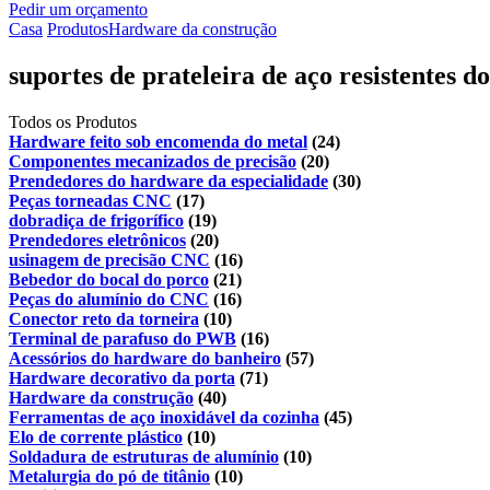
Pedir um orçamento
Casa
Produtos
Hardware da construção
suportes de prateleira de aço resistentes 
Todos os Produtos
Hardware feito sob encomenda do metal
(24)
Componentes mecanizados de precisão
(20)
Prendedores do hardware da especialidade
(30)
Peças torneadas CNC
(17)
dobradiça de frigorífico
(19)
Prendedores eletrônicos
(20)
usinagem de precisão CNC
(16)
Bebedor do bocal do porco
(21)
Peças do alumínio do CNC
(16)
Conector reto da torneira
(10)
Terminal de parafuso do PWB
(16)
Acessórios do hardware do banheiro
(57)
Hardware decorativo da porta
(71)
Hardware da construção
(40)
Ferramentas de aço inoxidável da cozinha
(45)
Elo de corrente plástico
(10)
Soldadura de estruturas de alumínio
(10)
Metalurgia do pó de titânio
(10)