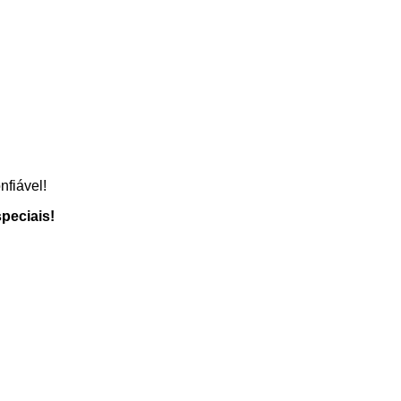
fiável!
peciais!