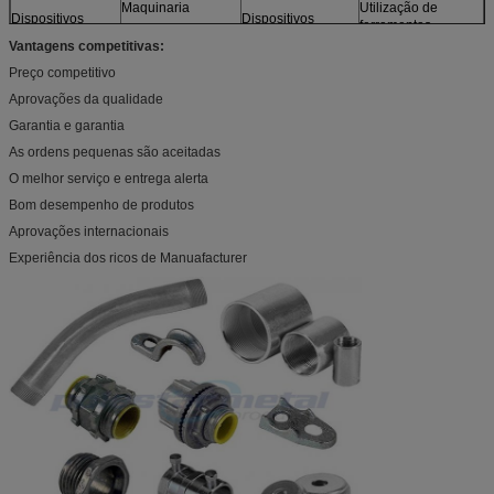
Maquinaria
Utilização de
Dispositivos
Dispositivos
ferramentas
ópticos
Motores
fotográficos
Vantagens competitivas:
Brinquedos
Sensores
Mobília
Preço competitivo
e mais
Modelos
Aprovações da qualidade
Garantia e garantia
As ordens pequenas são aceitadas
O melhor serviço e entrega alerta
Bom desempenho de produtos
Aprovações internacionais
Experiência dos ricos de Manuafacturer