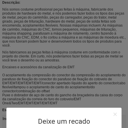
Descrição:
Nós somos costume profissional peças feitas à máquina, fabricante dos
produtos de hardware do metal, e nós podemos fazer todos os tipos das peças
de metal, peças do caminhão, peças do carregador, peças do trator, metal
girado, peças de trituração, hardware do metal, peças de solda feitas sob
encomenda, acoplamentos flexíveis. Nossas máquinas incluem: As máquinas
de carimbo, máquinas do CNC, tornos pequenos, máquinas de trituração,
máquina shapping, parafusam a máquina de rolamento, centro fazendo à
máquina do CNC, EDM, o fio cortou a máquina e as máquinas de moedura etc.,
que nos fizeram podem fazer e desenvolvem todos os tipos de produtos para
você.
Nós fabricamos as peças feitas à máquina costume em conformidade com o
projeto do cliente. Em curto, nós poderíamos fazer todas as peças de metal se
você teve o desenho ou as amostras.
Encaixes e acessórios da canalização de EMT
O acoplamento da compressão do conector da compressão do acoplamento do
parafuso de fixação do conector do parafuso de fixação do cotovelo de
EMT/EMT/EMT/EMT/EMT/conector apertado líquido do aperto do conector/cabo
flexível/tampou o acoplamento de canto do acoplamento/do
conector/combinação do offset
Puxe o dobrador de aço de canto do gancho da braçadeira da caixa do corpo
da canalização da correia do furo do cotovelo/EMT
One&Two/EMT/EMT/EMT/EMT/EMT
Especificações:
Indústria:
Maquinaria, eletrônica, equipamento automático,
Deixe um recado
hardware, automóveis, computadores, produto