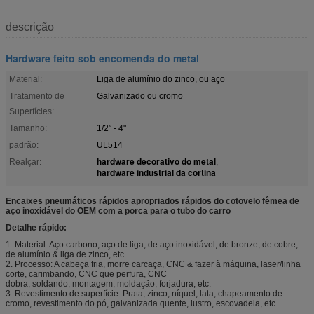
descrição
Hardware feito sob encomenda do metal
Material:
Liga de alumínio do zinco, ou aço
Tratamento de
Galvanizado ou cromo
Superfícies:
Tamanho:
1/2” - 4"
padrão:
UL514
hardware decorativo do metal
Realçar:
,
hardware industrial da cortina
Encaixes pneumáticos rápidos apropriados rápidos do cotovelo fêmea de
aço inoxidável do OEM com a porca para o tubo do carro
Detalhe rápido:
1. Material: Aço carbono, aço de liga, de aço inoxidável, de bronze, de cobre,
de alumínio & liga de zinco, etc.
2. Processo: A cabeça fria, morre carcaça, CNC & fazer à máquina, laser/linha
corte, carimbando, CNC que perfura, CNC
dobra, soldando, montagem, moldação, forjadura, etc.
3. Revestimento de superfície: Prata, zinco, níquel, lata, chapeamento de
cromo, revestimento do pó, galvanizada quente, lustro, escovadela, etc.