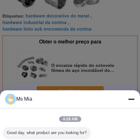
hardware decorativo do metal
Etiquetas:
,
hardware industrial da cortina
,
hardware feito sob encomenda da cortina
Obter o melhor preço para
O encaixe rápido do cotovelo
fêmea de aço inoxidável do
OEM/conecta rapidamente os
encaixes pneumáticos para o
tubo do carro
Continue
Ms Mia
Hardware feito sob encomenda do metal
Mais
4:28 AM
Good day, what product are you looking for?