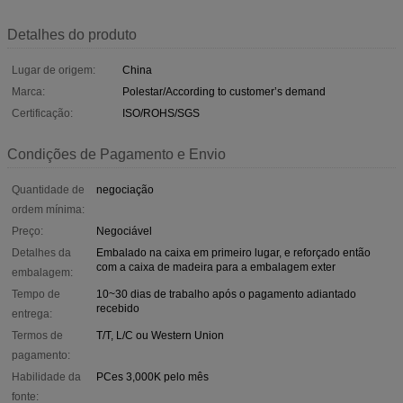
Detalhes do produto
Lugar de origem:
China
Marca:
Polestar/According to customer’s demand
Certificação:
ISO/ROHS/SGS
Condições de Pagamento e Envio
Quantidade de
negociação
ordem mínima:
Preço:
Negociável
Detalhes da
Embalado na caixa em primeiro lugar, e reforçado então
com a caixa de madeira para a embalagem exter
embalagem:
Tempo de
10~30 dias de trabalho após o pagamento adiantado
recebido
entrega:
Termos de
T/T, L/C ou Western Union
pagamento:
Habilidade da
PCes 3,000K pelo mês
fonte: