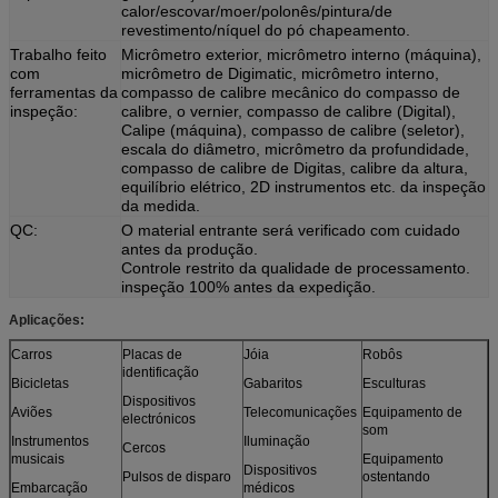
calor/escovar/moer/polonês/pintura/de
revestimento/níquel do pó chapeamento.
Trabalho feito
Micrômetro exterior, micrômetro interno (máquina),
com
micrômetro de Digimatic, micrômetro interno,
ferramentas da
compasso de calibre mecânico do compasso de
inspeção:
calibre, o vernier, compasso de calibre (Digital),
Calipe (máquina), compasso de calibre (seletor),
escala do diâmetro, micrômetro da profundidade,
compasso de calibre de Digitas, calibre da altura,
equilíbrio elétrico, 2D instrumentos etc. da inspeção
da medida.
QC:
O material entrante será verificado com cuidado
antes da produção.
Controle restrito da qualidade de processamento.
inspeção 100% antes da expedição.
Aplicações:
Carros
Placas de
Jóia
Robôs
identificação
Bicicletas
Gabaritos
Esculturas
Dispositivos
Aviões
Telecomunicações
Equipamento de
electrónicos
som
Instrumentos
Iluminação
Cercos
musicais
Equipamento
Dispositivos
Pulsos de disparo
ostentando
Embarcação
médicos