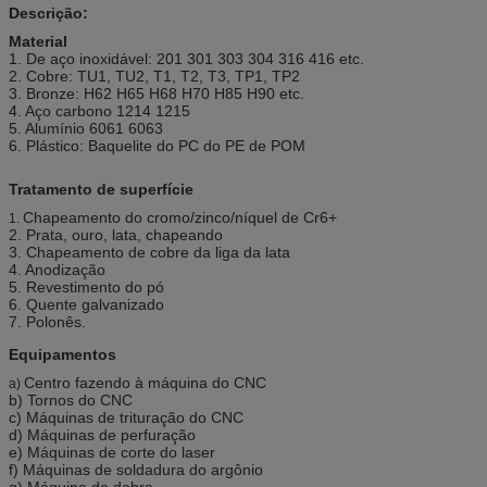
Descrição:
Material
1. De aço inoxidável: 201 301 303 304 316 416 etc.
2. Cobre: TU1, TU2, T1, T2, T3, TP1, TP2
3. Bronze: H62 H65 H68 H70 H85 H90 etc.
4. Aço carbono 1214 1215
5. Alumínio 6061 6063
6. Plástico: Baquelite do PC do PE de POM
Tratamento de superfície
Chapeamento do cromo/zinco/níquel de Cr6+
1.
2. Prata, ouro, lata, chapeando
3. Chapeamento de cobre da liga da lata
4. Anodização
5. Revestimento do pó
6. Quente galvanizado
7. Polonês.
Equipamentos
Centro fazendo à máquina do CNC
a)
b) Tornos do CNC
c) Máquinas de trituração do CNC
d) Máquinas de perfuração
e) Máquinas de corte do laser
f) Máquinas de soldadura do argônio
g) Máquina de dobra