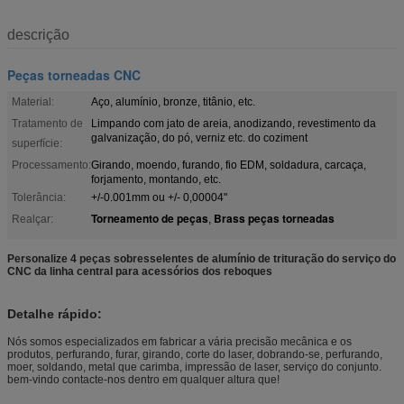
descrição
Peças torneadas CNC
Material:
Aço, alumínio, bronze, titânio, etc.
Tratamento de
Limpando com jato de areia, anodizando, revestimento da
galvanização, do pó, verniz etc. do coziment
superfície:
Processamento:
Girando, moendo, furando, fio EDM, soldadura, carcaça,
forjamento, montando, etc.
Tolerância:
+/-0.001mm ou +/- 0,00004"
Torneamento de peças
Brass peças torneadas
Realçar:
,
Personalize 4 peças sobresselentes de alumínio de trituração do serviço do
CNC da linha central para acessórios dos reboques
Detalhe rápido:
Nós somos especializados em fabricar a vária precisão mecânica e os
produtos, perfurando, furar, girando, corte do laser, dobrando-se, perfurando,
moer, soldando, metal que carimba, impressão de laser, serviço do conjunto.
bem-vindo contacte-nos dentro em qualquer altura que!