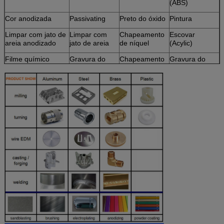
(ABS)
Cor anodizada
Passivating
Preto do óxido
Pintura
Limpar com jato de
Limpar com
Chapeamento
Escovar
areia anodizado
jato de areia
de níquel
(Acylic)
Filme químico
Gravura do
Chapeamento
Gravura do
laser
de cromo
laser
Escovadela
Carburado
Polonês
Tratamento
quente
Cromagem
Pó revestido