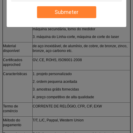
hidráulica, rebitando a máquina, soldando
máquina
Submeter
2. CNC que mói e que gira, moendo, dobrando, afiando,
dobrando, perfurando e outro
máquina secundária, torno do medidor
3. máquina do Linha-corte, máquina de corte do laser
Material
de aço inoxidável, de alumínio, de cobre, de bronze, zinco,
disponível
bronze, aço carbono etc.
Certificados
GV, CE, ROHS, ISO9001-2008
approched
Características
1. projeto personalizado
2. ordem pequena aceitada
3. amostras grátis fornecidas
4. preço competitivo de alta qualidade
Termo de
CORRENTE DE RELÓGIO, CFR, CIF, EXW
comércio
Método do
T/T, L/C, Paypal, Western Union
pagamento