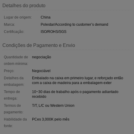
Detalhes do produto
Lugar de origem:
China
Marca:
Polestar/According to customer’s demand
Certificação:
ISO/ROHS/SGS
Condições de Pagamento e Envio
Quantidade de
negociação
ordem mínima:
Preço:
Negociável
Detalhes da
Embalado na caixa em primeiro lugar, e reforçado então
com a caixa de madeira para a embalagem exter
embalagem:
Tempo de
10~30 dias de trabalho após o pagamento adiantado
recebido
entrega:
Termos de
T/T, L/C ou Western Union
pagamento:
Habilidade da
PCes 3,000K pelo mês
fonte: