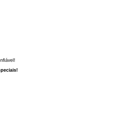
fiável!
peciais!