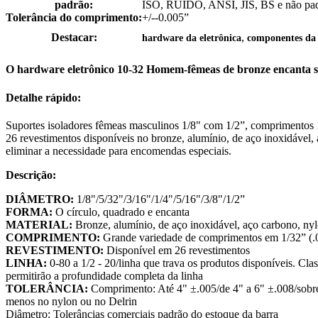
padrão:
ISO, RUÍDO, ANSI, JIS, BS e não pa
Tolerância do comprimento:
+/--0.005”
,
Destacar:
hardware da eletrônica
componentes da 
O hardware eletrônico 10-32 Homem-fêmeas de bronze encanta sup
Detalhe rápido:
Suportes isoladores fêmeas masculinos 1/8" com 1/2”, comprimento
26 revestimentos disponíveis no bronze, alumínio, de aço inoxidáve
eliminar a necessidade para encomendas especiais.
Descrição:
DIÂMETRO:
1/8"/5/32"/3/16"/1/4"/5/16"/3/8"/1/2”
FORMA:
O círculo, quadrado e encanta
MATERIAL:
Bronze, alumínio, de aço inoxidável, aço carbono, ny
COMPRIMENTO:
Grande variedade de comprimentos em 1/32” (.0
REVESTIMENTO:
Disponível em 26 revestimentos
LINHA:
0-80 a 1/2 - 20/linha que trava os produtos disponíveis. Cl
permitirão a profundidade completa da linha
TOLERÂNCIA:
Comprimento: Até 4" ±.005/de 4" a 6" ±.008/sobre
menos no nylon ou no Delrin
Diâmetro: Tolerâncias comerciais padrão do estoque da barra