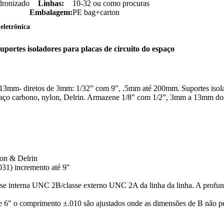
dronizado
Linhas:
10-32 ou como procuras
Embalagem:
PE bag+carton
eletrônica
ortes isoladores para placas de circuito do espaço
s 13mm- diretos de 3mm: 1/32” com 9", .5mm até 200mm. Suportes iso
l, aço carbono, nylon, Delrin. Armazene 1/8" com 1/2”, 3mm a 13mm d
lon & Delrin
31) incremento até 9"
asse interna UNC 2B/classe externo UNC 2A da linha da linha. A profun
 6" o comprimento ±.010 são ajustados onde as dimensões de B não p