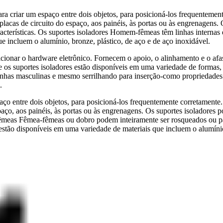
 criar um espaço entre dois objetos, para posicioná-los frequenteme
s placas de circuito do espaço, aos painéis, às portas ou às engrenage
acterísticas. Os suportes isoladores Homem-fêmeas têm linhas internas
e incluem o alumínio, bronze, plástico, de aço e de aço inoxidável.
icionar o hardware eletrônico. Fornecem o apoio, o alinhamento e o afa
 e os suportes isoladores estão disponíveis em uma variedade de formas,
 linhas masculinas e mesmo serrilhando para inserção-como propriedades 
.
aço entre dois objetos, para posicioná-los frequentemente corretament
spaço, aos painéis, às portas ou às engrenagens. Os suportes isoladore
s fêmeas Fêmea-fêmeas ou dobro podem inteiramente ser rosqueados ou 
tão disponíveis em uma variedade de materiais que incluem o alumínio,