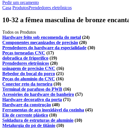
Pedir um orçamento
Casa
Produtos
Prendedores eletrônicos
10-32 a fêmea masculina de bronze encanta 
Todos os Produtos
Hardware feito sob encomenda do metal
(24)
Componentes mecanizados de precisão
(20)
Prendedores do hardware da especialidade
(30)
Peças torneadas CNC
(17)
dobradiça de frigorífico
(19)
Prendedores eletrônicos
(20)
usinagem de precisão CNC
(16)
Bebedor do bocal do porco
(21)
Peças do alumínio do CNC
(16)
Conector reto da torneira
(10)
Terminal de parafuso do PWB
(16)
Acessórios do hardware do banheiro
(57)
Hardware decorativo da porta
(71)
Hardware da construção
(40)
Ferramentas de aço inoxidável da cozinha
(45)
Elo de corrente plástico
(10)
Soldadura de estruturas de alumínio
(10)
Metalurgia do pó de titânio
(10)