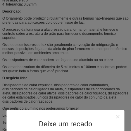
revestido, eletro
4. tolerância: 0.02mm
Descrição:
O forjamento pode produzir circularmente e outras formas não-lineares que são
preferidas para aplicações do diodo emissor de luz.
O processo da forja usa a alta pressão para formar o material e fornece o
controle sobre a estrutura de grão para fornecer o desempenho térmico
superior.
Os diodos emissores de luz são geralmente convecção de refrigeração e
nossas disposições forjadas da aleta do pino fornecem o desempenho térmico
melhor possível em ambientes ambientais.
Os dissipadores de calor podem ser forjados no alumínio ou no cobre.
Os tamanhos variam do diâmetro de 5 milímetros a 100mm e as formas podem
ser quase toda a forma que você precisar.
O negócio lida:
Dissipadores de calor expulsos, dissipadores de calor carimbados,
dissipadores de calor ligados da aleta, dissipadores de calor dobrados da
aleta, dissipadores de calor ativos, dissipadores de calor forjados, dissipadores
de calor estampados, únicos dissipadores de calor do conjunto da aleta,
dissipadores de calor raspados.
Que perfis do alumínio nós poderíamos fornecer
Liga: 1060, 2024, 3003, 5005, 5056, 6063, 6061, 6082, 6060, 6005, 6A02
Deixe um recado
Têmpera: T3, T4, T5, T6
Revestimento: O revestimento do moinho, anodizado, pulveriza phoresis