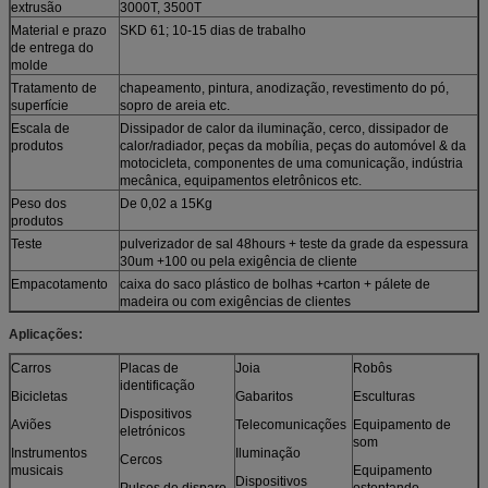
extrusão
3000T, 3500T
Material e prazo
SKD 61; 10-15 dias de trabalho
de entrega do
molde
Tratamento de
chapeamento, pintura, anodização, revestimento do pó,
superfície
sopro de areia etc.
Escala de
Dissipador de calor da iluminação, cerco, dissipador de
produtos
calor/radiador, peças da mobília, peças do automóvel & da
motocicleta, componentes de uma comunicação, indústria
mecânica, equipamentos eletrônicos etc.
Peso dos
De 0,02 a 15Kg
produtos
Teste
pulverizador de sal 48hours + teste da grade da espessura
30um +100 ou pela exigência de cliente
Empacotamento
caixa do saco plástico de bolhas +carton + pálete de
madeira ou com exigências de clientes
Aplicações:
Carros
Placas de
Joia
Robôs
identificação
Bicicletas
Gabaritos
Esculturas
Dispositivos
Aviões
Telecomunicações
Equipamento de
eletrónicos
som
Instrumentos
Iluminação
Cercos
musicais
Equipamento
Dispositivos
Pulsos de disparo
ostentando