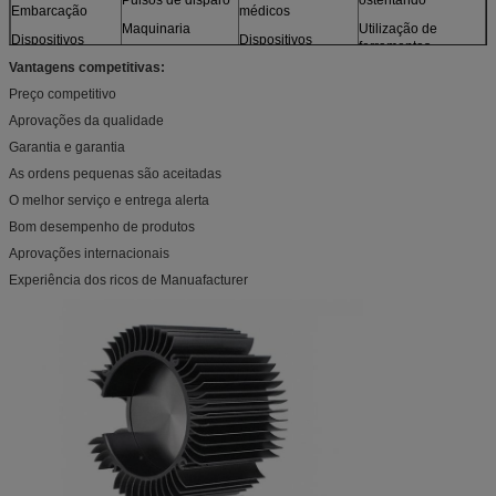
Embarcação
médicos
Maquinaria
Utilização de
Dispositivos
Dispositivos
ferramentas
óticos
Motores
fotográficos
Vantagens competitivas:
Brinquedos
Sensores
Mobília
Preço competitivo
e mais
Modelos
Aprovações da qualidade
Garantia e garantia
As ordens pequenas são aceitadas
O melhor serviço e entrega alerta
Bom desempenho de produtos
Aprovações internacionais
Experiência dos ricos de Manuafacturer