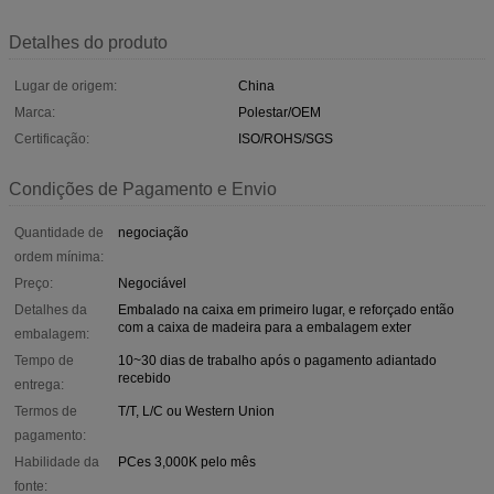
Detalhes do produto
Lugar de origem:
China
Marca:
Polestar/OEM
Certificação:
ISO/ROHS/SGS
Condições de Pagamento e Envio
Quantidade de
negociação
ordem mínima:
Preço:
Negociável
Detalhes da
Embalado na caixa em primeiro lugar, e reforçado então
com a caixa de madeira para a embalagem exter
embalagem:
Tempo de
10~30 dias de trabalho após o pagamento adiantado
recebido
entrega:
Termos de
T/T, L/C ou Western Union
pagamento:
Habilidade da
PCes 3,000K pelo mês
fonte: