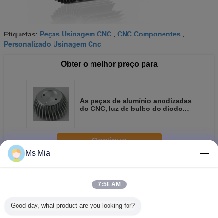
Peças Usinagem CNC
CNC Componentes
Etiquetas:
,
,
Personalizado Usinagem Cnc
Obter o melhor preço para
As peças de alumínio anodizadas
do CNC, luz de bulbo do diodo
emissor de luz
carimbada/expulsaram
dissipador de calor
Continue
Ms Mia
Peças do alumínio do CNC
Mais
7:58 AM
Good day, what product are you looking for?