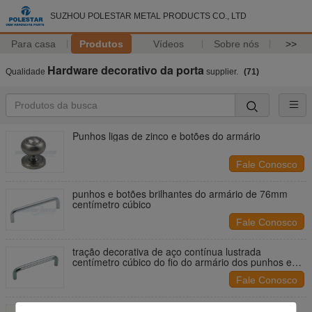
SUZHOU POLESTAR METAL PRODUCTS CO., LTD
Para casa
Produtos
Vídeos
Sobre nós
>>
Hardware decorativo da porta
Qualidade
supplier.
(71)
Punhos ligas de zinco e botões do armário
Fale Conosco
punhos e botões brilhantes do armário de 76mm
centímetro cúbico
Fale Conosco
tração decorativa de aço contínua lustrada
centímetro cúbico do fio do armário dos punhos e
dos botões do armário do cromo de 64mm
Fale Conosco
96 milímetros centímetro cúbico escovaram o