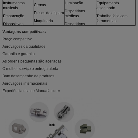
Instrumentos
Iluminação
Equipamento
Cercos
musicais
ostentando
Dispositivos
Pulsos de disparo
Embarcação
médicos
Trabalho feito com
Maquinaria
ferramentas
Dispositivos
Dispositivos
óticos
Motores
fotográficos
Brinquedos
Vantagens competitivas:
Sensores
Mobília
e mais
Preço competitivo
Modelos
Aprovações da qualidade
Garantia e garantia
As ordens pequenas são aceitadas
O melhor serviço e entrega alerta
Bom desempenho de produtos
Aprovações internacionais
Experiência rica de Manuafacturer