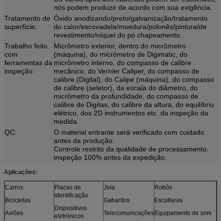
nós podem produzir de acordo com sua exigência.
Tratamento de
Óxido anodizando/preto/galvanização/tratamento
superfície:
do calor/escovadela/moedura/polonês/pintura/de
revestimento/níquel do pó chapeamento.
Trabalho feito
Micrômetro exterior, dentro do micrômetro
com
(máquina), do micrômetro de Digimatic, do
ferramentas da
micrômetro interno, do compasso de calibre
inspeção:
mecânico, do Vernier Caliper, do compasso de
calibre (Digital), do Calipe (máquina), do compasso
de calibre (seletor), da escala do diâmetro, do
micrômetro da profundidade, do compasso de
calibre de Digitas, do calibre da altura, do equilíbrio
elétrico, dos 2D instrumentos etc. da inspeção da
medida.
QC:
O material entrante será verificado com cuidado
antes da produção.
Controle restrito da qualidade de processamento.
inspeção 100% antes da expedição.
Aplicações:
Carros
Placas de
Joia
Robôs
identificação
Bicicletas
Gabaritos
Esculturas
Dispositivos
Aviões
Telecomunicações
Equipamento de som
eletrónicos