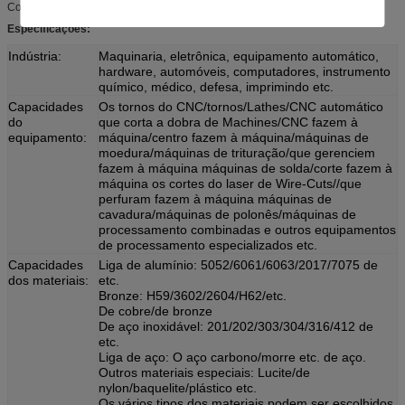
Conduit Body / EMT Steel Box / EMT Clamp/ EMT Hanger / EMT Bender
Especificações:
Indústria:
Maquinaria, eletrônica, equipamento automático,
hardware, automóveis, computadores, instrumento
químico, médico, defesa, imprimindo etc.
Capacidades
Os tornos do CNC/tornos/Lathes/CNC automático
do
que corta a dobra de Machines/CNC fazem à
equipamento:
máquina/centro fazem à máquina/máquinas de
moedura/máquinas de trituração/que gerenciem
fazem à máquina máquinas de solda/corte fazem à
máquina os cortes do laser de Wire-Cuts//que
perfuram fazem à máquina máquinas de
cavadura/máquinas de polonês/máquinas de
processamento combinadas e outros equipamentos
de processamento especializados etc.
Capacidades
Liga de alumínio: 5052/6061/6063/2017/7075 de
dos materiais:
etc.
Bronze: H59/3602/2604/H62/etc.
De cobre/de bronze
De aço inoxidável: 201/202/303/304/316/412 de
etc.
Liga de aço: O aço carbono/morre etc. de aço.
Outros materiais especiais: Lucite/de
nylon/baquelite/plástico etc.
Os vários tipos dos materiais podem ser escolhidos,