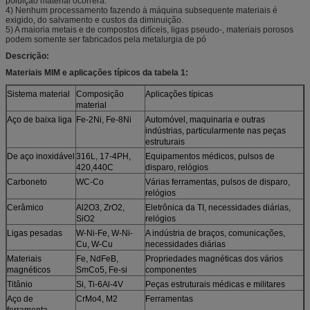
poluição material ocorrerá.
4) Nenhum processamento fazendo à máquina subsequente materiais é
exigido, do salvamento e custos da diminuição.
5) A maioria metais e de compostos difíceis, ligas pseudo-, materiais porosos
podem somente ser fabricados pela metalurgia de pó
Descrição:
Materiais MIM e aplicações típicos da tabela 1:
Sistema material
Composição
Aplicações típicas
material
Aço de baixa liga
Fe-2Ni, Fe-8Ni
Automóvel, maquinaria e outras
indústrias, particularmente nas peças
estruturais
De aço inoxidável
316L, 17-4PH,
Equipamentos médicos, pulsos de
420,440C
disparo, relógios
Carboneto
WC-Co
Várias ferramentas, pulsos de disparo,
relógios
Cerâmico
Al2O3, ZrO2,
Eletrônica da TI, necessidades diárias,
SiO2
relógios
Ligas pesadas
W-Ni-Fe, W-Ni-
A indústria de braços, comunicações,
Cu, W-Cu
necessidades diárias
Materiais
Fe, NdFeB,
Propriedades magnéticas dos vários
magnéticos
SmCo5, Fe-si
componentes
Titânio
Si, Ti-6Al-4V
Peças estruturais médicas e militares
Aço de
CrMo4, M2
Ferramentas
ferramenta