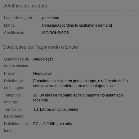
Detalhes do produto
Lugar de origem:
porcelana
Marca:
Polestar/According to customer's demand
Certificação:
ISO/ROHS/SGS
Condições de Pagamento e Envio
Quantidade de
Negociação
ordem mínima:
Preço:
Negociável
Detalhes da
Embalado na caixa em primeiro lugar, e reforçado então
com a caixa de madeira para a embalagem exter
embalagem:
Tempo de
10~30 dias de trabalho após o pagamento adiantado
recebido
entrega:
Termos de
T/T, L/C ou união ocidental
pagamento:
Habilidade da
PCes 3,000K pelo mês
fonte: