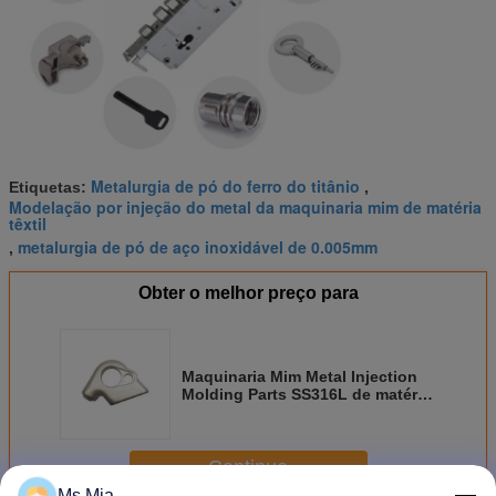
Metalurgia de pó do ferro do titânio
Etiquetas:
,
Modelação por injeção do metal da maquinaria mim de matéria
têxtil
metalurgia de pó de aço inoxidável de 0.005mm
,
Obter o melhor preço para
Maquinaria Mim Metal Injection
Molding Parts SS316L de matéria
têxtil
Continue
Ms Mia