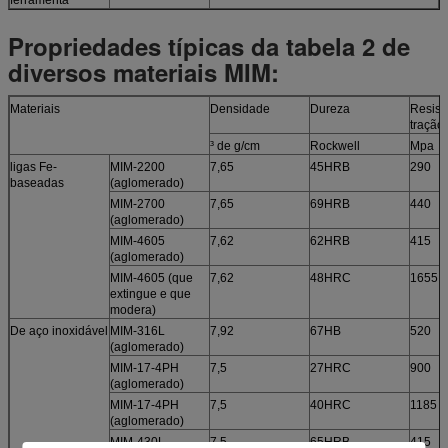
Propriedades típicas da tabela 2 de
diversos materiais MIM:
Materiais
Densidade
Dureza
Resist
tração
³ de g/cm
Rockwell
Mpa
ligas Fe-
MIM-2200
7,65
45HRB
290
baseadas
(aglomerado)
MIM-2700
7,65
69HRB
440
(aglomerado)
MIM-4605
7,62
62HRB
415
(aglomerado)
MIM-4605 (que
7,62
48HRC
1655
extingue e que
modera)
De aço inoxidável
MIM-316L
7,92
67HB
520
(aglomerado)
MIM-17-4PH
7,5
27HRC
900
(aglomerado)
MIM-17-4PH
7,5
40HRC
1185
(aglomerado)
MIM-430L
7,5
65HRB
415