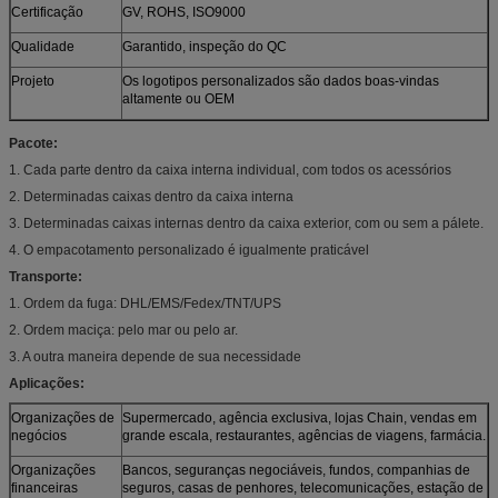
Certificação
GV, ROHS, ISO9000
Qualidade
Garantido, inspeção do QC
Projeto
Os logotipos personalizados são dados boas-vindas
altamente ou OEM
Pacote:
1. Cada parte dentro da caixa interna individual, com todos os acessórios
2. Determinadas caixas dentro da caixa interna
3. Determinadas caixas internas dentro da caixa exterior, com ou sem a pálete.
4. O empacotamento personalizado é igualmente praticável
Transporte:
1. Ordem da fuga: DHL/EMS/Fedex/TNT/UPS
2. Ordem maciça: pelo mar ou pelo ar.
3. A outra maneira depende de sua necessidade
Aplicações:
Organizações de
Supermercado, agência exclusiva, lojas Chain, vendas em
negócios
grande escala, restaurantes, agências de viagens, farmácia.
Organizações
Bancos, seguranças negociáveis, fundos, companhias de
financeiras
seguros, casas de penhores, telecomunicações, estação de