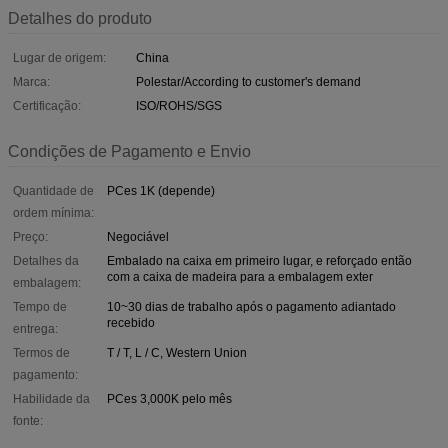
Detalhes do produto
Lugar de origem:
China
Marca:
Polestar/According to customer's demand
Certificação:
ISO/ROHS/SGS
Condições de Pagamento e Envio
Quantidade de
PCes 1K (depende)
ordem mínima:
Preço:
Negociável
Detalhes da
Embalado na caixa em primeiro lugar, e reforçado então
com a caixa de madeira para a embalagem exter
embalagem:
Tempo de
10~30 dias de trabalho após o pagamento adiantado
recebido
entrega:
Termos de
T / T, L / C, Western Union
pagamento:
Habilidade da
PCes 3,000K pelo mês
fonte: