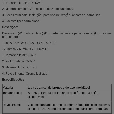
1. Tamanho terminal: 5-1/25”
2. Material terminal: Zamac (liga de zinco fundido A)
3. Peças terminais: Instrução, parafuso de fixação, âncoras e parafusos
4. Pacote: 1pcs cada bloco
Descrição:
Dimensão: (W = lado ao lado) (D = parte dianteira à parte traseira) (H = de cima
para baixo)
Total: 5-1/25” W x 2-2/5” D x 5-15/16” H
128mm W x 61mm D x 150mm H
1. Tamanho total: 5-1/25”
2. Profundidade:: 2-2/5”
3. Material: Liga de zinco
4: Revestimento: Cromo lustrado
Especificações:
Material
Liga de zinco, de bronze e de aço inoxidável
Tamanho total
5-1/25 a” largura e o tamanho feito-à-medida estão
disponíveis
Revestimento
O cromo lustrado, cromo do cetim, níquel do cetim, escovou
o níquel, Bronzeand friccionado óleo outro cores exigidas