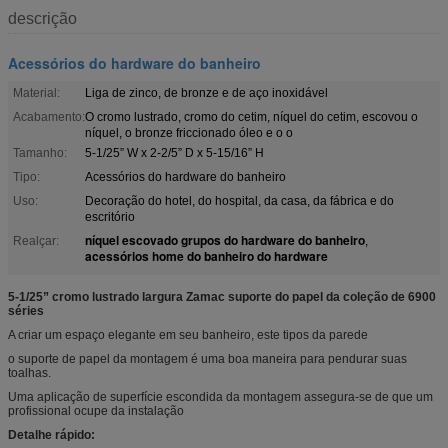
descrição
Acessórios do hardware do banheiro
Material:
Liga de zinco, de bronze e de aço inoxidável
Acabamento:
O cromo lustrado, cromo do cetim, níquel do cetim, escovou o
níquel, o bronze friccionado óleo e o o
Tamanho:
5-1/25” W x 2-2/5” D x 5-15/16” H
Tipo:
Acessórios do hardware do banheiro
Uso:
Decoração do hotel, do hospital, da casa, da fábrica e do
escritório
níquel escovado grupos do hardware do banheiro
Realçar:
,
acessórios home do banheiro do hardware
5-1/25” cromo lustrado largura Zamac suporte do papel da coleção de 6900
séries
A criar um espaço elegante em seu banheiro, este tipos da parede
o suporte de papel da montagem é uma boa maneira para pendurar suas
toalhas.
Uma aplicação de superfície escondida da montagem assegura-se de que um
profissional ocupe da instalação
Detalhe rápido: