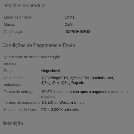
Detalhes do produto
Lugar de origem:
China
Marca:
OEM
Certificação:
ISO/ROHS/SGS
Condições de Pagamento e Envio
Quantidade de ordem
negociação
mínima:
Preço:
Negociável
Detalhes da
1)20-25kgs/CTN, 2)50lb/CTN, 3)30lb/Bucket,
4)5kgs/Box, 4)1kg/Bag etc.
embalagem:
Tempo de entrega:
10~30 dias de trabalho após o pagamento adiantado
recebido
Termos de pagamento:
T/T, L/C ou Western Union
Habilidade da fonte:
PCes 3,000K pelo mês
descrição