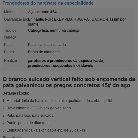
Prendedores do hardware da especialidade
Material:
Aço carbono 45#
Galvanização:
Brilhante, POR EXEMPLO, HDG, V.C, C.C, P.C e assim por
diante
Tipo de
Cabeça lisa, nenhuma cabeça
cabeça:
Pata:
Pata lisa, pata sulcada
Ponto:
Ponto de diamante
parafusos e prendedores da especialidade
Realçar:
,
prendedores rosqueados inoxidáveis
O branco sulcado vertical feito sob encomenda da
pata galvanizou os pregos concretos 45# do aço
Detalhe rápido:
1. Material: feito da haste de fio de alta qualidade do carbono 45#
2. Revestimento: /E.G./black galvanizado
3. Pata: pata lisa, pata sulcada
4. Ponto: ponto de diamante
5. Embalagem: caixa 1kg/, caixa etc. de 25 caixas.
Descrição: