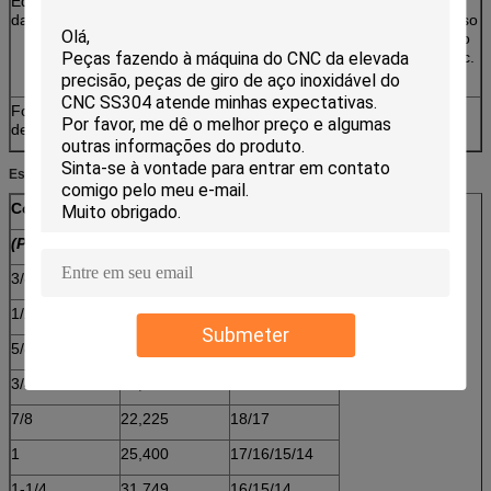
Equipamento
CMM, projeção, compassos de calibre, micro
da inspeção
compasso de calibre, rosqueiam o micro compasso
de calibre, o calibre de Pin, o calibre de compasso
de calibre, o medidor da passagem, o medidor etc.
da passagem.
Formato do
Pdf, dwg, etc.
desenho
Especificações:
Comprimento
Calibre
(Polegadas)
(milímetro)
(B.W.G.)
3/8
9,525
19/20
1/2
12,700
20/19/18
Submeter
5/8
15,875
19/18/17
3/4
19,050
19/18/17
7/8
22,225
18/17
1
25,400
17/16/15/14
1-1/4
31,749
16/15/14