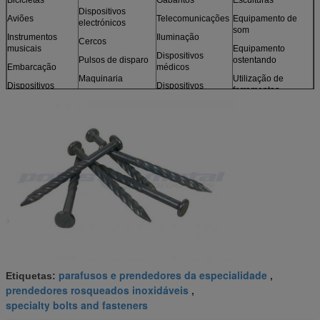
Dispositivos
Aviões
Telecomunicações
Equipamento de
electrónicos
som
Instrumentos
Iluminação
Cercos
musicais
Equipamento
Dispositivos
Pulsos de disparo
ostentando
Embarcação
médicos
Maquinaria
Utilização de
Dispositivos
Dispositivos
ferramentas
ópticos
Motores
fotográficos
Brinquedos
Sensores
Mobília
e mais
Modelos
parafusos e prendedores da especialidade
Etiquetas:
,
prendedores rosqueados inoxidáveis
,
specialty bolts and fasteners