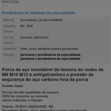
descrição
Prendedores do hardware da especialidade
Material:
Aço carbono, de aço inoxidável
Tamanho
M5 - M20
comum:
Tipo de
Encantar, agarre fora
cabeça:
superfície:
Preto, zinco, mergulho quente galvanizado
parafusos e prendedores da especialidade
Realçar:
,
parafusos e prendedores da especialidade
Porca de aço inoxidável da tesoura do roubo de
M8 M10 M12 a anti/galvanizou a pressão da
segurança do aço carbono fora da porca
Detalhe rápido:
Porcas de alta qualidade da tesoura
OEM do costume ou corrente
vários materiais e classes
Padrão: RUÍDO, ANSI/ASME, BS
Superfície: Preto, zinco, mergulho quente galvanizado