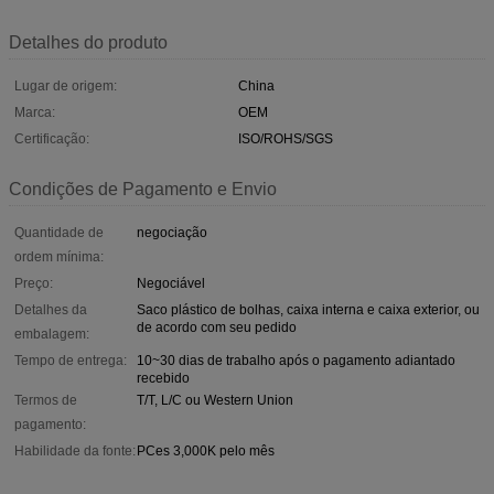
Detalhes do produto
Lugar de origem:
China
Marca:
OEM
Certificação:
ISO/ROHS/SGS
Condições de Pagamento e Envio
Quantidade de
negociação
ordem mínima:
Preço:
Negociável
Detalhes da
Saco plástico de bolhas, caixa interna e caixa exterior, ou
de acordo com seu pedido
embalagem:
Tempo de entrega:
10~30 dias de trabalho após o pagamento adiantado
recebido
Termos de
T/T, L/C ou Western Union
pagamento:
Habilidade da fonte:
PCes 3,000K pelo mês