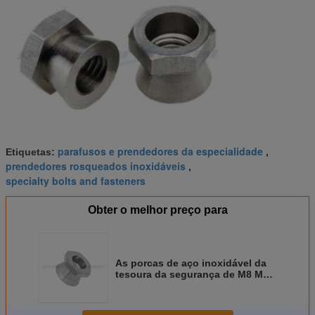
e mais
Modelos
parafusos e prendedores da especialidade
Etiquetas:
,
prendedores rosqueados inoxidáveis
,
specialty bolts and fasteners
Obter o melhor preço para
As porcas de aço inoxidável da
tesoura da segurança de M8 M10
M12/galvanizaram a pressão da
segurança do aço carbono fora
das porcas