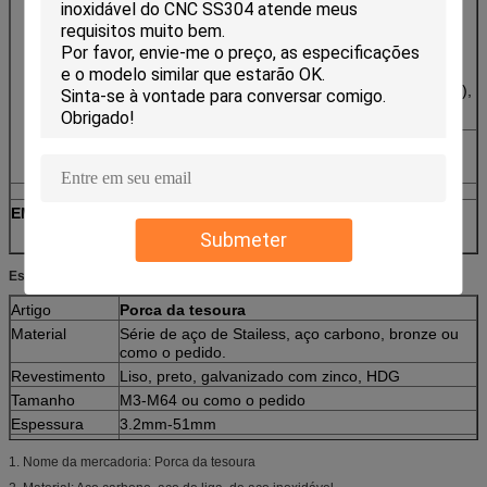
Bronzy, vermelho, placa do cromo, cor pintada,
Nylok, ruspert, Magni, óleo do absorvente,
endureceu-se, fosfata (preto, cinzento), preto,
zinco chapeado (verde, preto, branco, azul,
amarelo), arco-íris, planície, níquel (preto, branco),
electroforese, Dacromet.
Projeto do cliente
: de acordo com amostras,
desenhos ou somente ideias
EMBALAGEM
Saco plástico de bolhas, caixa interna e caixa
exterior, ou de acordo com seu pedido
Submeter
Especificações:
Artigo
Porca da tesoura
Material
Série de aço de Stailess, aço carbono, bronze ou
como o pedido.
Revestimento
Liso, preto, galvanizado com zinco, HDG
Tamanho
M3-M64 ou como o pedido
Espessura
3.2mm-51mm
Passo
0.25mm-6mm
1. Nome da mercadoria: Porca da tesoura