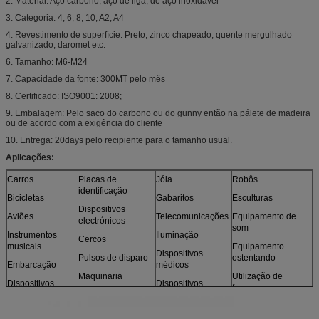
2. Material: Aço carbono, aço de liga, de aço inoxidável
3. Categoria: 4, 6, 8, 10, A2, A4
4. Revestimento de superfície: Preto, zinco chapeado, quente mergulhado
galvanizado, daromet etc.
6. Tamanho: M6-M24
7. Capacidade da fonte: 300MT pelo mês
8. Certificado: ISO9001: 2008;
9. Embalagem: Pelo saco do carbono ou do gunny então na pálete de madeira
ou de acordo com a exigência do cliente
10. Entrega: 20days pelo recipiente para o tamanho usual.
Aplicações:
Carros
Placas de
Jóia
Robôs
identificação
Bicicletas
Gabaritos
Esculturas
Dispositivos
Aviões
Telecomunicações
Equipamento de
electrónicos
som
Instrumentos
Iluminação
Cercos
musicais
Equipamento
Dispositivos
Pulsos de disparo
ostentando
Embarcação
médicos
Maquinaria
Utilização de
Dispositivos
Dispositivos
ferramentas
ópticos
Motores
fotográficos
Brinquedos
Sensores
Mobília