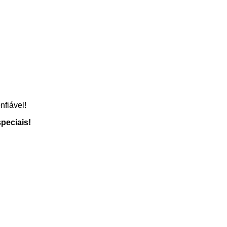
fiável!
peciais!