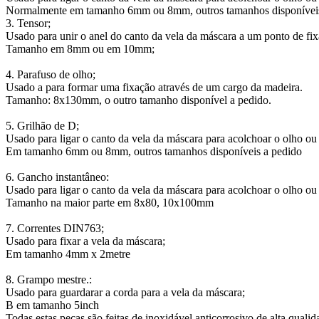
Normalmente em tamanho 6mm ou 8mm, outros tamanhos disponíveis
3. Tensor;
Usado para unir o anel do canto da vela da máscara a um ponto de fixa
Tamanho em 8mm ou em 10mm;
4. Parafuso de olho;
Usado a para formar uma fixação através de um cargo da madeira.
Tamanho: 8x130mm, o outro tamanho disponível a pedido.
5. Grilhão de D;
Usado para ligar o canto da vela da máscara para acolchoar o olho ou
Em tamanho 6mm ou 8mm, outros tamanhos disponíveis a pedido
6. Gancho instantâneo:
Usado para ligar o canto da vela da máscara para acolchoar o olho ou
Tamanho na maior parte em 8x80, 10x100mm
7. Correntes DIN763;
Usado para fixar a vela da máscara;
Em tamanho 4mm x 2metre
8. Grampo mestre.:
Usado para guardarar a corda para a vela da máscara;
B em tamanho 5inch
Todas estas peças são feitas de inoxidável anticorrosivo de alta qualid