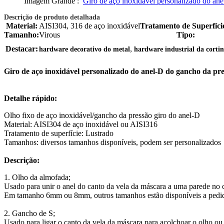
Imagem Grande :
Giro de aço inoxidável personalizado do ane
Descrição de produto detalhada
Material:
AISI304, 316 de aço inoxidável
Tratamento de Superfíci
Tamanho:
Virous
Tipo:
,
Destacar:
hardware decorativo do metal
hardware industrial da corti
Giro de aço inoxidável personalizado do anel-D do gancho da pr
Detalhe rápido:
Olho fixo de aço inoxidável/gancho da pressão giro do anel-D
Material: AISI304 de aço inoxidável ou AISI316
Tratamento de superfície: Lustrado
Tamanhos: diversos tamanhos disponíveis, podem ser personalizados
Descrição:
1. Olho da almofada;
Usado para unir o anel do canto da vela da máscara a uma parede no 
Em tamanho 6mm ou 8mm, outros tamanhos estão disponíveis a pedi
2. Gancho de S;
Usado para ligar o canto da vela da máscara para acolchoar o olho ou