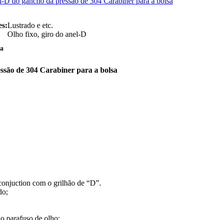
l-D do gancho da pressão de 304 Carabiner para a bolsa
es:
Lustrado e etc.
Olho fixo, giro do anel-D
na
essão de 304 Carabiner para a bolsa
conjuction com o grilhão de “D”.
do;
 o parafuso de olho;