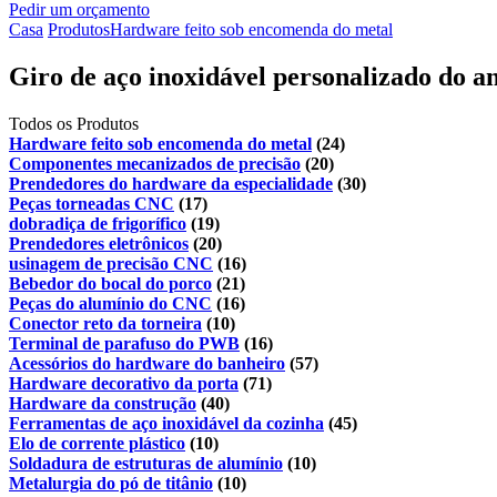
Pedir um orçamento
Casa
Produtos
Hardware feito sob encomenda do metal
Giro de aço inoxidável personalizado do a
Todos os Produtos
Hardware feito sob encomenda do metal
(24)
Componentes mecanizados de precisão
(20)
Prendedores do hardware da especialidade
(30)
Peças torneadas CNC
(17)
dobradiça de frigorífico
(19)
Prendedores eletrônicos
(20)
usinagem de precisão CNC
(16)
Bebedor do bocal do porco
(21)
Peças do alumínio do CNC
(16)
Conector reto da torneira
(10)
Terminal de parafuso do PWB
(16)
Acessórios do hardware do banheiro
(57)
Hardware decorativo da porta
(71)
Hardware da construção
(40)
Ferramentas de aço inoxidável da cozinha
(45)
Elo de corrente plástico
(10)
Soldadura de estruturas de alumínio
(10)
Metalurgia do pó de titânio
(10)