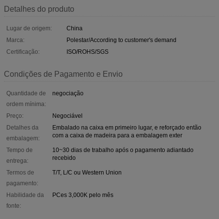
Detalhes do produto
Lugar de origem:
China
Marca:
Polestar/According to customer's demand
Certificação:
ISO/ROHS/SGS
Condições de Pagamento e Envio
Quantidade de
negociação
ordem mínima:
Preço:
Negociável
Detalhes da
Embalado na caixa em primeiro lugar, e reforçado então
com a caixa de madeira para a embalagem exter
embalagem:
Tempo de
10~30 dias de trabalho após o pagamento adiantado
recebido
entrega:
Termos de
T/T, L/C ou Western Union
pagamento:
Habilidade da
PCes 3,000K pelo mês
fonte: