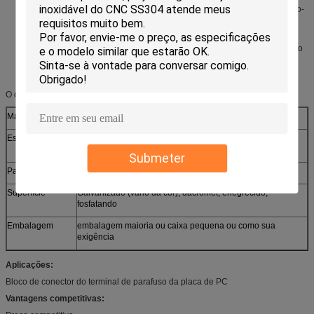
Aceita o fio contínuo ou encalhado Calibre de diâmetro de fios 14-22, friso-
tipo terminais ou
Serido idealmente para o empacotamento high-density
Spac
Estas fácil-à-montagem, tipo de múltiplos propósitos terminais do parafuso
são uma alternativa prática, barata ao tipo conectores do parafuso do PC
de borda, uns blocos da barreira, umas placas terminais e umas tiras
terminais.
O outro serviço feito sob encomenda:
Matéria prima
Cobre do steel& do carbono, de aço inoxidável
Especificações
Vário tamanho da forma de acordo com a exigência do
cliente
Submeter
Padrão
ISO, RUÍDO, ANSI, JIS, BS, não padronizadas
Superfície
Galvanizado (vário da cor), dacromet, enegrecido,
fosfatando
Embalagem
embalagem maioria ou caixa pequena ou como sua
exigência
Aplicações:
Bloco de conector do terminal de parafuso da placa de PC
Vantagens competitivas: