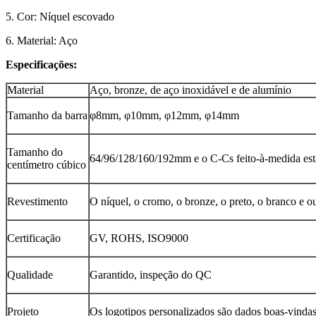
5. Cor: Níquel escovado
6. Material: Aço
Especificações:
Material
Aço, bronze, de aço inoxidável e de alumínio
Tamanho da barra
φ8mm, φ10mm, φ12mm, φ14mm
Tamanho do
64/96/128/160/192mm e o C-Cs feito-à-medida est
centímetro cúbico
Revestimento
O níquel, o cromo, o bronze, o preto, o branco e o
Certificação
GV, ROHS, ISO9000
Qualidade
Garantido, inspeção do QC
Projeto
Os logotipos personalizados são dados boas-vind