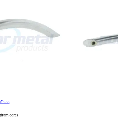
cúbico
giram cores