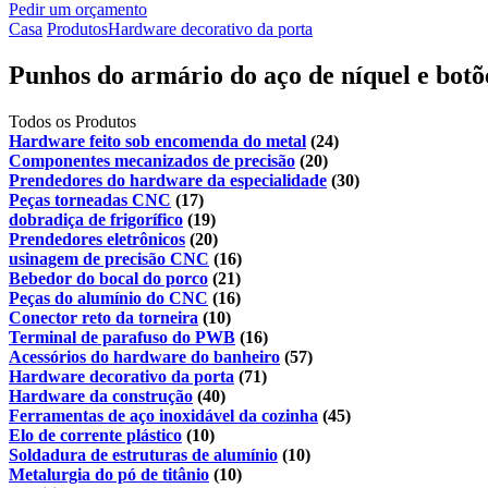
Pedir um orçamento
Casa
Produtos
Hardware decorativo da porta
Punhos do armário do aço de níquel e bot
Todos os Produtos
Hardware feito sob encomenda do metal
(24)
Componentes mecanizados de precisão
(20)
Prendedores do hardware da especialidade
(30)
Peças torneadas CNC
(17)
dobradiça de frigorífico
(19)
Prendedores eletrônicos
(20)
usinagem de precisão CNC
(16)
Bebedor do bocal do porco
(21)
Peças do alumínio do CNC
(16)
Conector reto da torneira
(10)
Terminal de parafuso do PWB
(16)
Acessórios do hardware do banheiro
(57)
Hardware decorativo da porta
(71)
Hardware da construção
(40)
Ferramentas de aço inoxidável da cozinha
(45)
Elo de corrente plástico
(10)
Soldadura de estruturas de alumínio
(10)
Metalurgia do pó de titânio
(10)