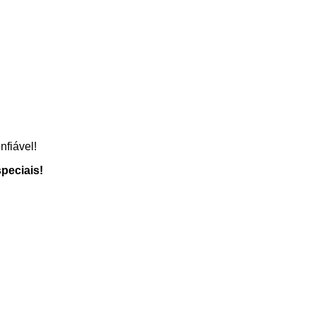
fiável!
peciais!