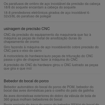
Os parafusos de ombro de aço inoxidável da precisão da cabeça
18/8 do soquete encantam a cabeça do soquete
18-8 prendedores eletrônicos girados de aço inoxidável 6-
32x3/8L do parafuso de polegar
usinagem de precisão CNC
CNC da precisão do equipamento da maquinaria que faz à
máquina as peças de metal de anodização duras do
chapeamento de cromo
Giro fazendo à máquina de aço inoxidável/do cobre precisão do
CNC para o eixo do carro
A motocicleta do hardware/auto peças de trituração do CNC
passa o giro de chapear fazer à máquina do CNC
A precisão do CNC do hardware girou o CNC lustrado as peças
que gira e que mói
Bebedor do bocal do porco
Bebedor automático do bocal do porco de POM, bebedor do
bocal das aves domésticas para o coelho do pato da galinha
As aves domésticas exteriores do dobro da válvula de bola de
360 graus molham bebedores do bocal
Bacia agrícola da água do porco do bebedor SS304 do bocal do