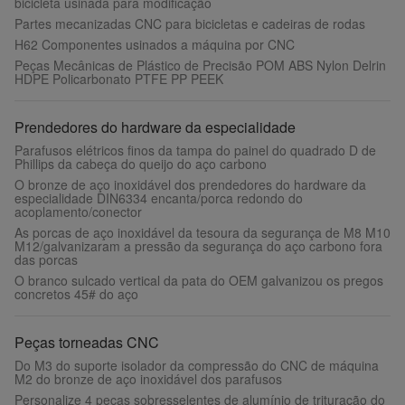
bicicleta usinada para modificação
Partes mecanizadas CNC para bicicletas e cadeiras de rodas
H62 Componentes usinados a máquina por CNC
Peças Mecânicas de Plástico de Precisão POM ABS Nylon Delrin
HDPE Policarbonato PTFE PP PEEK
Prendedores do hardware da especialidade
Parafusos elétricos finos da tampa do painel do quadrado D de
Phillips da cabeça do queijo do aço carbono
O bronze de aço inoxidável dos prendedores do hardware da
especialidade DIN6334 encanta/porca redondo do
acoplamento/conector
As porcas de aço inoxidável da tesoura da segurança de M8 M10
M12/galvanizaram a pressão da segurança do aço carbono fora
das porcas
O branco sulcado vertical da pata do OEM galvanizou os pregos
concretos 45# do aço
Peças torneadas CNC
Do M3 do suporte isolador da compressão do CNC de máquina
M2 do bronze de aço inoxidável dos parafusos
Personalize 4 peças sobresselentes de alumínio de trituração do