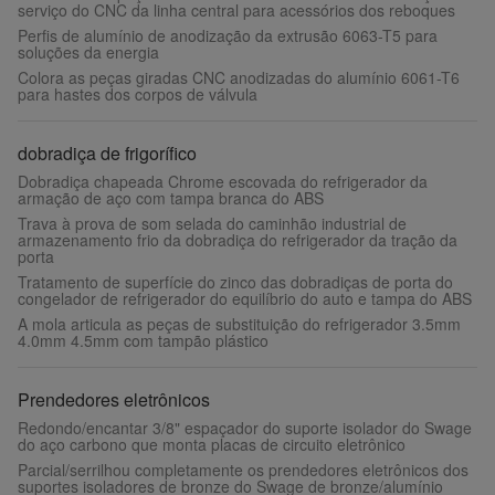
serviço do CNC da linha central para acessórios dos reboques
Perfis de alumínio de anodização da extrusão 6063-T5 para
soluções da energia
Colora as peças giradas CNC anodizadas do alumínio 6061-T6
para hastes dos corpos de válvula
dobradiça de frigorífico
Dobradiça chapeada Chrome escovada do refrigerador da
armação de aço com tampa branca do ABS
Trava à prova de som selada do caminhão industrial de
armazenamento frio da dobradiça do refrigerador da tração da
porta
Tratamento de superfície do zinco das dobradiças de porta do
congelador de refrigerador do equilíbrio do auto e tampa do ABS
A mola articula as peças de substituição do refrigerador 3.5mm
4.0mm 4.5mm com tampão plástico
Prendedores eletrônicos
Redondo/encantar 3/8" espaçador do suporte isolador do Swage
do aço carbono que monta placas de circuito eletrônico
Parcial/serrilhou completamente os prendedores eletrônicos dos
suportes isoladores de bronze do Swage de bronze/alumínio