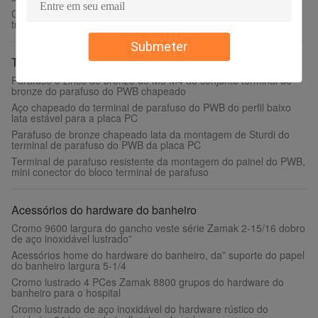
Costume 1/2” - 24" encaixes de tubo de cobre cotovelo da
tubulação do cobre de 45 graus para o refrigerador
Submeter
Terminal de parafuso do PWB
Parafuse o zinco de bronze do M3 M4 do conjunto terminal de
bronze do parafuso do PWB chapeado
Aço chapeado do terminal de parafuso do PWB do perfil baixo
lata estável para a placa PC
Parafuso de bronze chapeado lata da montagem de Sturdi do
terminal de parafuso do PWB da placa PC
Terminal de parafuso resistente da montagem do painel do PWB,
mini conector do bloco terminal de parafuso
Acessórios do hardware do banheiro
Cromo 9600 largura do gancho veste série Zamak 2-15/16 dobro
de aço inoxidável lustrado”
Acessórios home do hardware do banheiro, da” suporte do papel
do banheiro largura 5-1/4
Cromo lustrado 4 PCes Zamak 8800 grupos do hardware do
banheiro para o hospital
Cromo lustrado de aço inoxidável do hardware rústico do